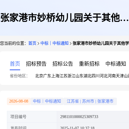
张家港市妙桥幼儿园关于其他学
您当前的位置：
首页
中标｜中标通知
张家港市妙桥幼儿园关于其他学
前教育的网上商城采购项目成交
首页
招标预告
招标公告
重新招标
中标通知
省份地区：
北京
广东
上海
江苏
浙江
山东
湖北
四川
河北
河南
天津
山
公告
2026-08-08
中标｜中标通知
江苏省
|
苏州市
|
张家港市
项目编号
2981101000025309733
发布时间
2025-11-07 10:37:18