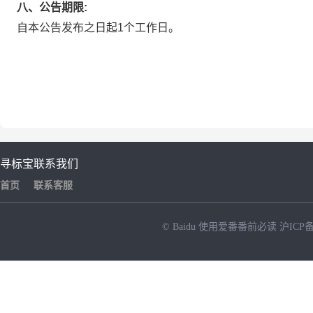
八、公告期限:
自本公告发布之日起1个工作日。
寻标宝
联系我们
首页
联系客服
© Baidu
使用爱番番前必读
沪ICP备
NEW
HOT