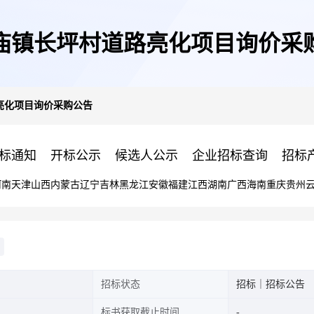
庙镇长坪村道路亮化项目询价采
亮化项目询价采购公告
标通知
开标公示
候选人公示
企业招标查询
招标
河南
天津
山西
内蒙古
辽宁
吉林
黑龙江
安徽
福建
江西
湖南
广西
海南
重庆
贵州
招标状态
招标｜招标公告
标书获取截止时间