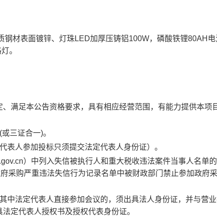
质钢材表面镀锌、灯珠LED加厚压铸铝100W，磷酸铁锂80AH
路灯。
定、满足本公告资格要求，具有相应经营范围，有能力提供本项
或三证合一)。
定代表人参加投标只须提交法定代表人身份证）。
hina.gov.cn）中列入失信被执行人和重大税收违法案件当事人名单
.cn）政府采购严重违法失信行为记录名单中被财政部门禁止参加政府
，其中法定代表人直接参加会议的，须出具法人身份证，并与营业
具法定代表人授权书及授权代表身份证。