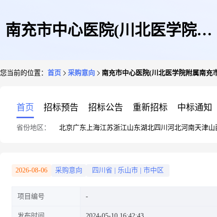
南充市中心医院(川北医学院附
您当前的位置：
首页
采购意向
南充市中心医院(川北医学院附属南充市中
属南充市中心医院)2024年度政
首页
招标预告
招标公告
重新招标
中标通知
省份地区：
北京
广东
上海
江苏
浙江
山东
湖北
四川
河北
河南
天津
山
府采购意向公告(第15批)
2026-08-06
采购意向
四川省
|
乐山市
|
市中区
项目编号
发布时间
2024-05-10 16:42:43