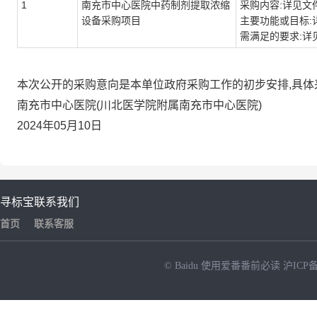
1
南充市中心医院中药制剂提取浓缩
采购内容:详见文
设备采购项目
主要功能或目标:
需满足的要求:详
本次公开的采购意向是本单位政府采购工作的初步安排,具
南充市中心医院(川北医学院附属南充市中心医院)
2024年05月10日
寻标宝
联系我们
首页
联系客服
© Baidu
使用爱番番前必读
沪ICP备
NEW
HOT