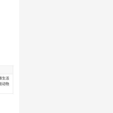
蜂生活
肢动物