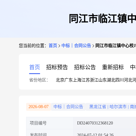
同江市临江镇中心校
您当前的位置：
首页
中标｜合同公告
同江市临江镇中心校JD-2
首页
招标预告
招标公告
重新招标
中
省份地区：
北京
广东
上海
江苏
浙江
山东
湖北
四川
河北
2026-08-07
中标｜合同公告
黑龙江省
|
哈尔滨市
|
南
项目编号
DD24070312368120
发布时间
2024-07-12 01:54:26