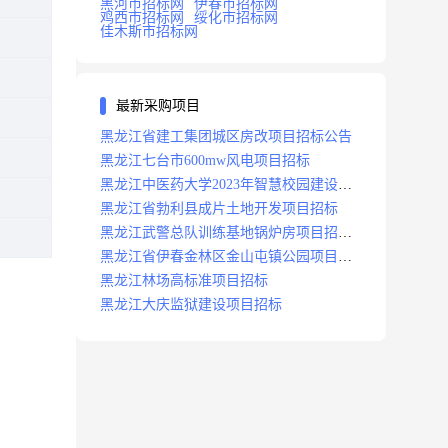
黑河市招标网
伊春市招标网
鸡西市招标网
绥化市招标网
佳木斯市招标网
最新采购项目
黑龙江省建工集团城区房改项目招标公告
黑龙江七台市600mw风电项目招标
黑龙江中医药大学2023年智慧校园建设项
目招标公告
黑龙江省勃利县成片土地开发项目招标
黑龙江武警总队训练基地锅炉房项目招标
公示
黑龙江省伊春金林区金山屯镇公园项目招
标公告
黑龙江林场高标准项目招标
黑龙江大庆监狱建设项目招标