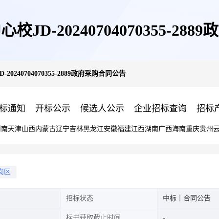
JD-20240704070355-28
0240704070355-2889政府采购合同公告
标通知
开标公示
候选人公示
企业招标查询
招标
河南
天津
山西
内蒙古
辽宁
吉林
黑龙江
安徽
福建
江西
湖南
广西
海南
重庆
贵州
岗区
招标状态
中标｜合同公告
标书获取截止时间