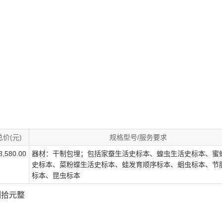
总价(元)
规格型号/服务要求
,580.00
器材：干制包埋；包括家蚕生活史标本、蝗虫生活史标本、蜜
史标本、菜粉蝶生活史标本、蛙发育顺序标本、蛔虫标本、节
标本、昆虫标本
捌拾元整