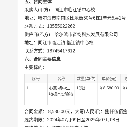
五、合同主体
采购人(甲方)：同江市临江镇中心校
地址：哈尔滨市南岗区比乐街50号6栋1单元5层1号
联系方式：13555022262
供应商(乙方)：哈尔滨市奋钧科技发展有限公司
地址：同江市临江镇 临江镇中心校
联系方式：18745417612
六、合同主要信息
主要标的：
序号
名称
数量(单位)
单价(元)
1
心慧 初中生
1(元)
￥8,580.00
￥8
物标本实验箱
合同金额： 8,580.00元，大写(人民币)：捌仟伍佰
履约期限：2024年07月09日至2025年07月08日