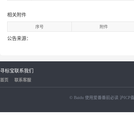
相关附件
序号
附件
公告来源：
寻标宝
联系我们
首页
联系客服
© Baidu
使用爱番番前必读
沪ICP备
NEW
HOT