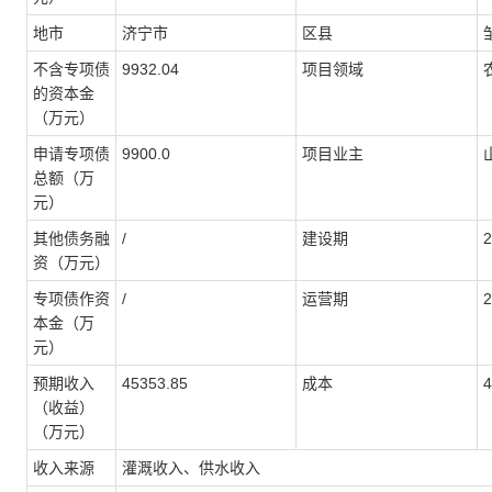
地市
济宁市
区县
不含专项债
9932.04
项目领域
的资本金
（万元）
申请专项债
9900.0
项目业主
总额（万
元）
其他债务融
/
建设期
2
资（万元）
专项债作资
/
运营期
本金（万
元）
预期收入
45353.85
成本
4
（收益）
（万元）
收入来源
灌溉收入、供水收入