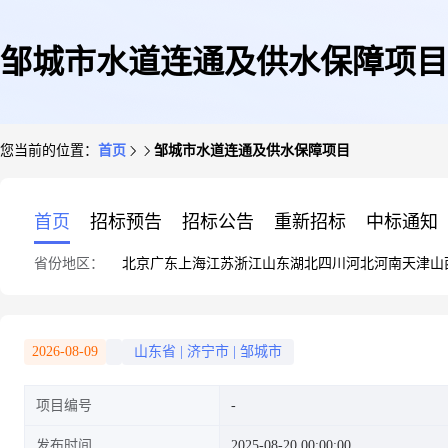
邹城市水道连通及供水保障项目
您当前的位置：
首页
邹城市水道连通及供水保障项目
首页
招标预告
招标公告
重新招标
中标通知
省份地区：
北京
广东
上海
江苏
浙江
山东
湖北
四川
河北
河南
天津
山
2026-08-09
山东省
|
济宁市
|
邹城市
项目编号
发布时间
2025-08-20 00:00:00