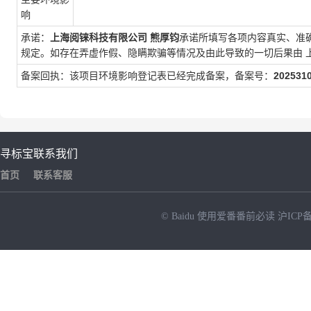
响
承诺：
上海阅铼科技有限公司
熊厚钧
承诺所填写各项内容真实、准
规定。如存在弄虚作假、隐瞒欺骗等情况及由此导致的一切后果由
备案回执：该项目环境影响登记表已经完成备案，备案号：
202531
寻标宝
联系我们
首页
联系客服
© Baidu
使用爱番番前必读
沪ICP备
NEW
HOT