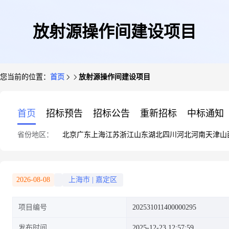
放射源操作间建设项目
您当前的位置：
首页
放射源操作间建设项目
首页
招标预告
招标公告
重新招标
中标通知
省份地区：
北京
广东
上海
江苏
浙江
山东
湖北
四川
河北
河南
天津
山
2026-08-08
上海市
|
嘉定区
项目编号
202531011400000295
发布时间
2025-12-23 12:57:59