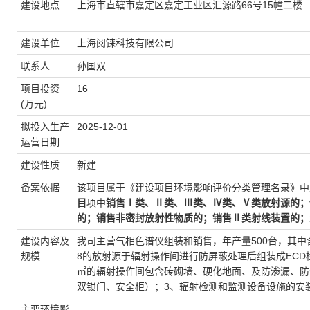
建设地点
上海市直辖市嘉定区嘉定工业区汇源路66号15幢二楼
建设单位
上海阅铼科技有限公司
联系人
孙国双
项目投资
16
(万元)
拟投入生产
2025-12-01
运营日期
建设性质
新建
备案依据
该项目属于《建设项目环境影响评价分类管理名录》中
目
项中
销售Ⅰ类、Ⅱ类、Ⅲ类、Ⅳ类、Ⅴ类放射源的；
的；销售非密封放射性物质的；销售Ⅱ类射线装置的；
建设内容及
我司主营气相色谱仪组装和销售，年产量500台，其中含E
规模
8的放射源于辐射操作间进行防屏蔽处理后组装成ECD
㎡的辐射操作间包含砖砌墙、硬化地面、及防渗漏、防
双锁门、安全柜）；3、辐射检测和监测设备设施的安
主要环境影