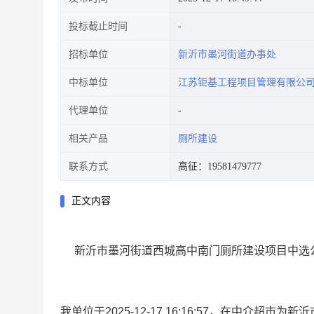
投标截止时间
招标单位
新沂市墨河街道办事处
中标单位
江苏钜基工程项目管理有限公
代理单位
相关产品
厕所建设
联系方式
高征：19581479777
正文内容
新沂市墨河街道西城高中南门厕所建设项目
中选
我单位于
2025-12-17 16
:16:57
，
在中介超市为
新沂