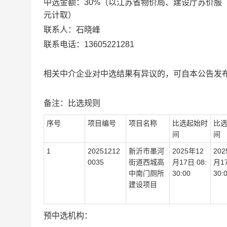
中选金额：
30
%
（
以江苏省物价局、建设厅苏价服
元计取
）
联系人：
石晓峰
联系电话：
13605221281
相关中介企业对中选结果有异议的，可自本公告发
备注：
比选
规则
序号
项目编号
项目名称
比选
起始时
比
间
间
1
20251212
新沂市墨河
2025
年
12
202
0035
街道西城高
月
17
日
08
:
月
1
中南门厕所
30:00
30:
建设项目
预中选机构：