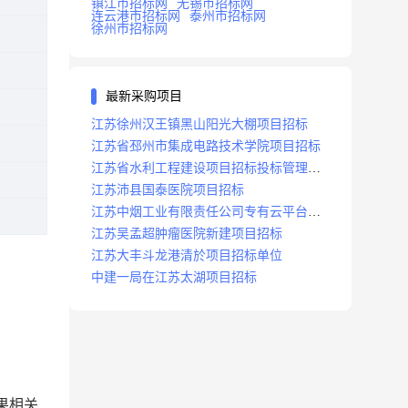
镇江市招标网
无锡市招标网
连云港市招标网
泰州市招标网
徐州市招标网
最新采购项目
江苏徐州汉王镇黑山阳光大棚项目招标
江苏省邳州市集成电路技术学院项目招标
江苏省水利工程建设项目招标投标管理办
法
江苏沛县国泰医院项目招标
江苏中烟工业有限责任公司专有云平台扩
容项目招标
江苏吴孟超肿瘤医院新建项目招标
江苏大丰斗龙港清於项目招标单位
中建一局在江苏太湖项目招标
果相关