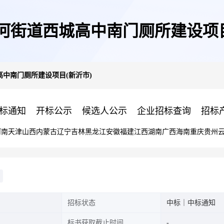
河街道西城高中南门厕所建设项目
中南门厕所建设项目(新沂市)
标通知
开标公示
候选人公示
企业招标查询
招标
河南
天津
山西
内蒙古
辽宁
吉林
黑龙江
安徽
福建
江西
湖南
广西
海南
重庆
贵州
招标状态
中标｜中标通知
标书获取截止时间