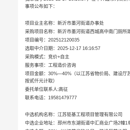
事项公布如下：
项目业主名称：
新沂市墨河街道办事处
采购项目名称：
新沂市墨河街道西城高中南门厕所
项目编号：
202512120035
选取中介日期：
2025-12-17 16
:16:57
采购模式：
竞价+自主
服务事项：
工程造价咨询
项目金额：
30
%
—
40
%
（
以江苏省物价局、建设厅
按贰仟元计取
）
委托
单位联系人
:
高征
联系电话：
19581479777
中选机构名称：
江苏钜基工程项目管理有限公司
中选企业地址：
邳州市东湖街道中汇商业广场2幢1单