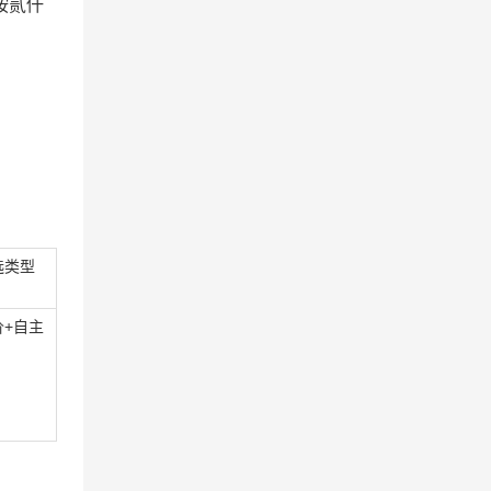
按贰仟
选
类型
价
+
自主