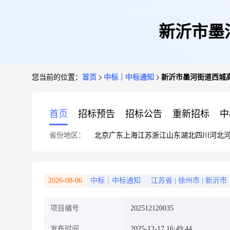
新沂市墨
您当前的位置：
首页
中标｜中标通知
新沂市墨河街道西城高
首页
招标预告
招标公告
重新招标
中
省份地区：
北京
广东
上海
江苏
浙江
山东
湖北
四川
河北
2026-08-06
中标｜中标通知
江苏省
|
徐州市
|
新沂市
项目编号
202512120035
发布时间
2025-12-17 16:49:44