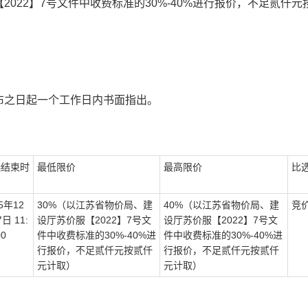
【2022】7号文件中收费标准的30%-40%进行报价，不足贰仟元
布之日起一个工作日内书面指出。
选
结束时
最
低
限价
最
高
限价
比
5
年
12
30
%
（
以江苏省物价局、建
40
%
（
以江苏省物价局、建
竞
7
日
11
:
设厅苏价服
【
2022
】
7
号文
设厅苏价服
【
2022
】
7
号文
00
件中收费标准的
30%-40%
进
件中收费标准的
30%-40%
进
行报价，不足贰仟元按贰仟
行报价，不足贰仟元按贰仟
元计取
）
元计取
）