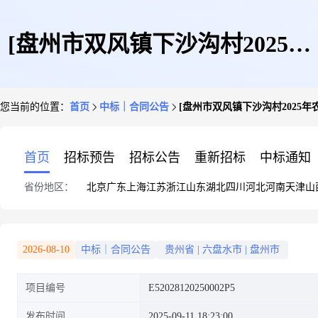
[盘州市双风镇下沙沟村2025年
您当前的位置：
首页
中标｜合同公告
[盘州市双风镇下沙沟村2025
农产品产地冷藏保鲜设施建设项
首页
招标预告
招标公告
重新招标
中标通知
省份地区：
北京
广东
上海
江苏
浙江
山东
湖北
四川
河北
河南
天津
山
目]盘州市双凤镇人民政府_中标
2026-08-10
中标｜合同公告
贵州省
|
六盘水市
|
盘州市
项目编号
E52028120250002P5
合同
发布时间
2025-09-11 18:23:00