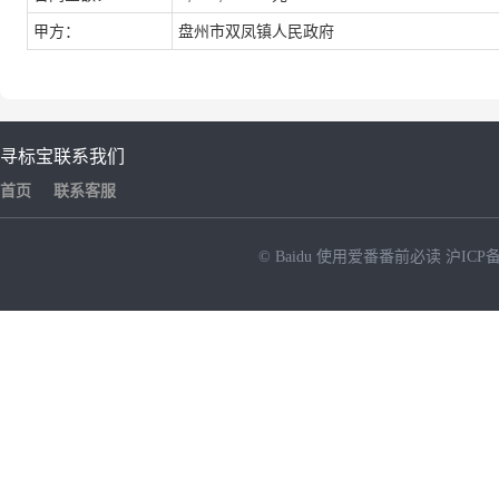
甲方：
盘州市双凤镇人民政府
寻标宝
联系我们
首页
联系客服
© Baidu
使用爱番番前必读
沪ICP备
NEW
HOT