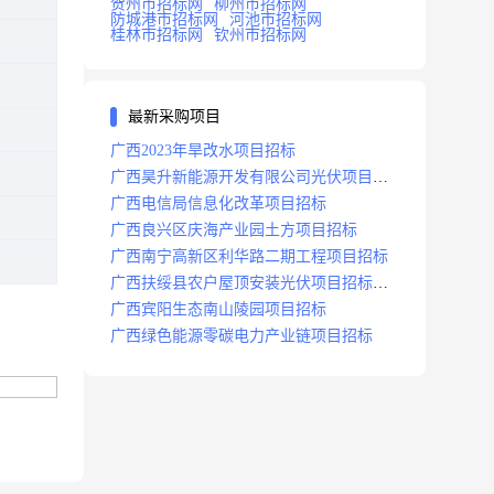
贺州市招标网
柳州市招标网
防城港市招标网
河池市招标网
桂林市招标网
钦州市招标网
最新采购项目
广西2023年旱改水项目招标
广西昊升新能源开发有限公司光伏项目招
标
广西电信局信息化改革项目招标
广西良兴区庆海产业园土方项目招标
广西南宁高新区利华路二期工程项目招标
广西扶绥县农户屋顶安装光伏项目招标公
告
广西宾阳生态南山陵园项目招标
广西绿色能源零碳电力产业链项目招标