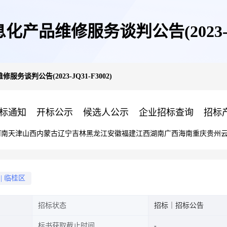
化产品维修服务谈判公告(2023-JQ
服务谈判公告(2023-JQ31-F3002)
标通知
开标公示
候选人公示
企业招标查询
招标
河南
天津
山西
内蒙古
辽宁
吉林
黑龙江
安徽
福建
江西
湖南
广西
海南
重庆
贵州
|
临桂区
招标状态
招标｜招标公告
标书获取截止时间