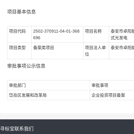
项目基本信息
项目代码
2502-370911-04-01-368
项目名称
泰安市卓阳新
696
式光发电
项目类型
备案类项目
项目法人单
泰安市卓阳
位
审批事项公示信息
审批部门
审批事项
岱岳区发展和改革局
企业投资项目备案
寻标宝
联系我们