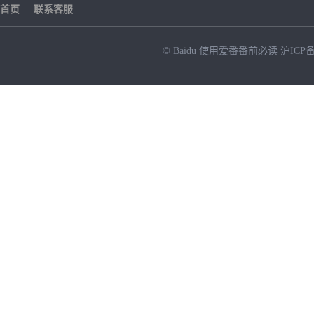
首页
联系客服
© Baidu
使用爱番番前必读
沪ICP备
NEW
HOT
暂时没有搜索结果…