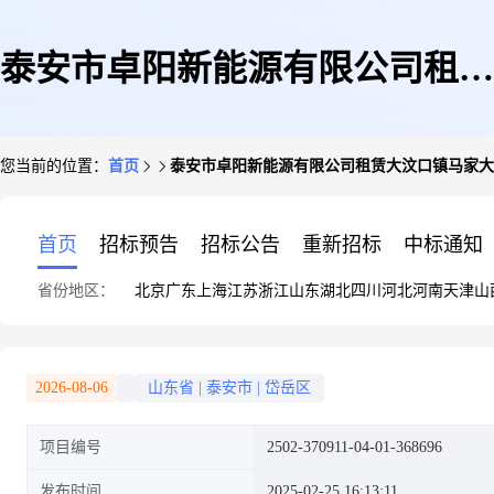
泰安市卓阳新能源有限公司租赁
您当前的位置：
首页
泰安市卓阳新能源有限公司租赁大汶口镇马家大吴
大汶口镇马家大吴村马树贞屋顶
首页
招标预告
招标公告
重新招标
中标通知
省份地区：
北京
广东
上海
江苏
浙江
山东
湖北
四川
河北
河南
天津
山
建设49.6kwp分布式光发电
2026-08-06
山东省
|
泰安市
|
岱岳区
项目编号
2502-370911-04-01-368696
发布时间
2025-02-25 16:13:11