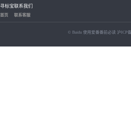
寻标宝
联系我们
首页
联系客服
© Baidu
使用爱番番前必读
沪ICP备
NEW
HOT
暂时没有搜索结果…