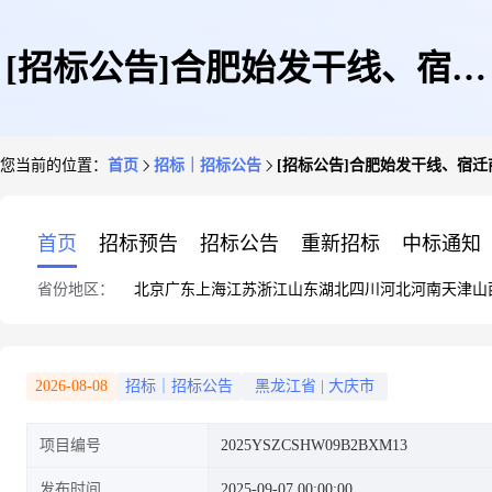
[招标公告]合肥始发干线、宿迁
您当前的位置：
首页
招标｜招标公告
[招标公告]合肥始发干线、宿
商超短驳、阿克苏-西安苹果运
首页
招标预告
招标公告
重新招标
中标通知
省份地区：
北京
广东
上海
江苏
浙江
山东
湖北
四川
河北
河南
天津
山
输、唐山-北京大件支线、黑龙
2026-08-08
招标｜招标公告
黑龙江省
|
大庆市
项目编号
2025YSZCSHW09B2BXM13
江传站(大庆线路)运输业务招标
发布时间
2025-09-07 00:00:00