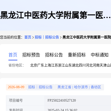
黑龙江中医药大学附属第一医院
您当前的位置：
首页
招标｜招标公告
黑龙江中医药大学附属第一医院
室内照明灯具反拍采购需求公告
首页
招标预告
招标公告
重新招标
中标通知
省份地区：
北京
广东
上海
江苏
浙江
山东
湖北
四川
河北
河南
天津
山
2026-08-09
招标｜招标公告
黑龙江省
|
哈尔滨市
|
香坊区
项目编号
FP25022410527120
发布时间
2025-02-24 15:36:02