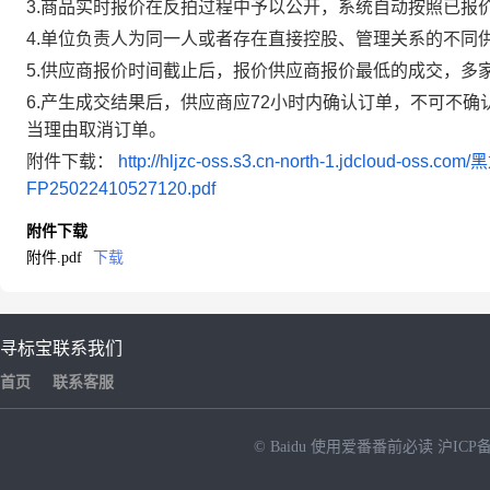
3.商品实时报价在反拍过程中予以公开，系统自动按照已报
4.单位负责人为同一人或者存在直接控股、管理关系的不同
5.供应商报价时间截止后，报价供应商报价最低的成交，多
6.产生成交结果后，供应商应72小时内确认订单，不可不
当理由取消订单。
附件下载：
http://hljzc-oss.s3.cn-north-1.jd
FP25022410527120.pdf
附件下载
附件.pdf
下载
寻标宝
联系我们
首页
联系客服
© Baidu
使用爱番番前必读
沪ICP备