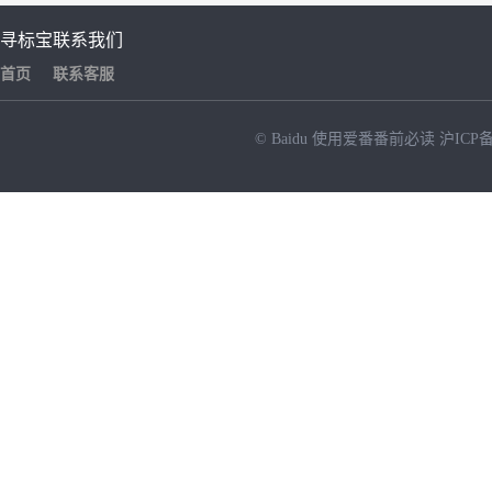
寻标宝
联系我们
首页
联系客服
© Baidu
使用爱番番前必读
沪ICP备
NEW
HOT
暂时没有搜索结果…