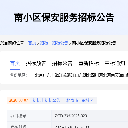
南小区保安服务招标公告
您当前的位置：
首页
招标｜招标公告
南小区保安服务招标公告
首页
招标预告
招标公告
重新招标
中标通知
省份地区：
北京
广东
上海
江苏
浙江
山东
湖北
四川
河北
河南
天津
山
2026-08-07
招标｜招标公告
北京市
|
东城区
项目编号
ZCD-FW-2025-020
发布时间
2025-11-10 17:32:08