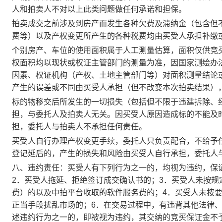
人和拍卖人不对以上此类问题做任何承诺和担保。
拍卖成交之前涉及到房产而发生各种欠费及滞纳金（包含但
费等）以及产权变更所产生的各种税费均由买受人承担补缴
个别房产、车位的使用面积属于人工测量估算，面积仅供竞
权面积均以现状或权证主管部门的测量为准，因国家测绘办
因素、权证机构（产权、土地主管部门等）对面积测量结论
产生的误差或不同由买受人承担（但不改变本次拍卖结果）
标的物移交后所发生的一切损失（包括但不限于违建拆除、
担，与委托人及拍卖人无关。因买受人原因造成标的不能及
担，委托人与拍卖人不承担任何责任。
买受人自行办理产权变更手续，委托人只负责配合，不给予
登记延后的，产生的损失和风险由买受人自行承担，委托人
八、违约责任：买受人有下列行为之一的，均视为违约，保
2．买受人拖延、拒绝签订成交确认书的；3．买受人未按
费）的以及中拍平台收取的软件服务费的；4．买受人未按
正当手段扰乱市场的；6．在交易过程中，有违背其他法律
述违约行为之一的，即被视为违约，其交纳的竞买保证金不