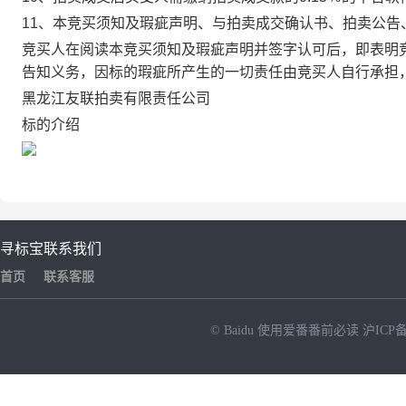
11、本竞买须知及瑕疵声明、与拍卖成交确认书、拍卖公告
竞买人在阅读本竞买须知及瑕疵声明并签字认可后，即表明
告知义务，因标的瑕疵所产生的一切责任由竞买人自行承担
黑龙江友联拍卖有限责任公司
标的介绍
寻标宝
联系我们
首页
联系客服
© Baidu
使用爱番番前必读
沪ICP备
NEW
HOT