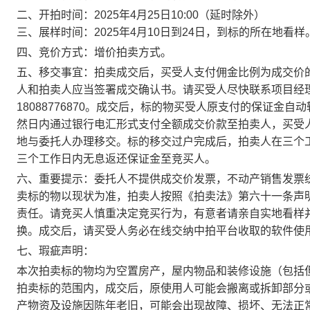
二、开拍时间：2025年4月25日10:00（延时除外）
三、展样时间：2025年4月10日到24日，到标的所在地看样
四、竞价方式：增价拍卖方式。
五、移交事宜：拍卖成交后，买受人支付佣金比例为成交价
人和拍卖人应当签署成交确认书。请买受人尽快联系项目经
18088776870。成交后，标的物买受人原支付的保证金
然日内通过银行电汇形式支付全额成交价款至拍卖人，买受
地与委托人办理移交。标的移交过户完成后，拍卖人在三个
三个工作日内无息返还保证金至竞买人。
六、重要提示：委托人不提供成交价发票，不动产销售发票
卖标的物以现状为准，拍卖人按照《拍卖法》第六十一条声
责任。请竞买人慎重决定竞买行为，有意者请亲自实地看样
换。成交后，请买受人务必在线交纳中拍平台收取的软件使用费。
七、瑕疵声明：
本次拍卖标的物均为空置房产，屋内物品和装修设施（包括
拍卖标的范围内，成交后，原使用人可能会搬离或拆卸部分
产物资及设施因陈年老旧，可能会出现故障、损坏、无法正