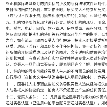
终止和解除与其签订的拍卖标的涉及的所有法律文件及附件
支付违约赔偿的权利；重新拍卖时，原买受人不得参加竞买
（包括但不仅限于费用损失和原拍卖中的佣金等）和其他法
九、标的物全部依其现状进行处置。拍卖标的的现状、用途
电、暖气、电话、网络、物业管理、房屋质量、面积分摊、共
划及该规划对拍卖标的使用等各种情况可能产生的影响、公
为准，如有遗留问题由买受人自行解决。拍卖人对接受委托
品质、瑕疵（若有）和真伪均不作任何担保，亦不对标的可
的所做的介绍或描述以及制作的图片、文字说明和估价等均
的现状为准。有意者请亲自实地看样并聘请专业人员对标的
认，竞买人一旦作出竞买决定，即表明已完全了解，并接受
十、标的物的瑕疵可能给买受人带来的不可预见的维修费用
自行承担（在拍卖文件中明确由委托人承担的除外）。竞买
十一、因委托人未尽瑕疵告知义务导致买受人造成经济损失
人与委托人的协议约定，拍卖人不承担因此产生的任何责任
十二、竞买人条件：（1）凡具备完全民事行为能力的公民
通过实名认证（已注册中拍平台账号需通过实名认证）。如