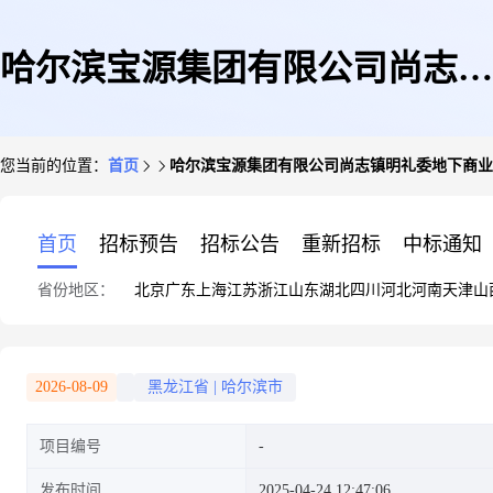
哈尔滨宝源集团有限公司尚志镇
您当前的位置：
首页
哈尔滨宝源集团有限公司尚志镇明礼委地下商业街
明礼委地下商业街181号
首页
招标预告
招标公告
重新招标
中标通知
省份地区：
北京
广东
上海
江苏
浙江
山东
湖北
四川
河北
河南
天津
山
2026-08-09
黑龙江省
|
哈尔滨市
项目编号
发布时间
2025-04-24 12:47:06