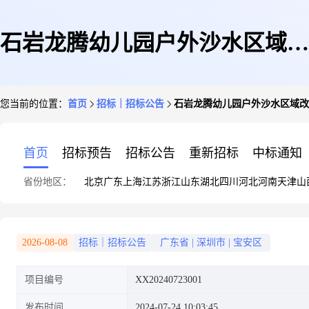
石岩龙腾幼儿园户外沙水区域改
您当前的位置：
首页
招标｜招标公告
石岩龙腾幼儿园户外沙水区域改
造工程(小型工程)
首页
招标预告
招标公告
重新招标
中标通知
省份地区：
北京
广东
上海
江苏
浙江
山东
湖北
四川
河北
河南
天津
山
2026-08-08
招标｜招标公告
广东省
|
深圳市
|
宝安区
项目编号
XX20240723001
发布时间
2024-07-24 10:03:45