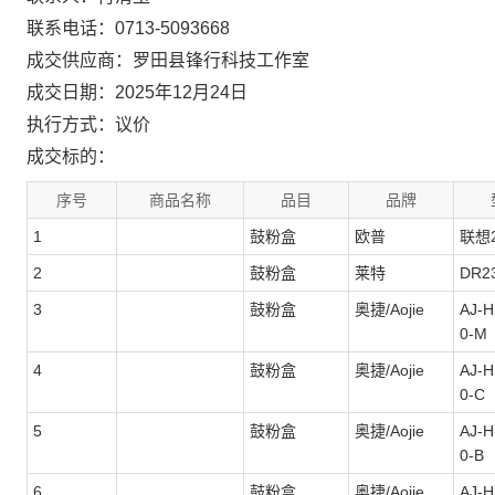
联系电话：0713-5093668
成交供应商：罗田县锋行科技工作室
成交日期：2025年12月24日
执行方式：议价
成交标的：
序号
商品名称
品目
品牌
1
鼓粉盒
欧普
联想2
2
鼓粉盒
莱特
DR2
3
鼓粉盒
奥捷/Aojie
AJ-H
0-M
4
鼓粉盒
奥捷/Aojie
AJ-H
0-C
5
鼓粉盒
奥捷/Aojie
AJ-H
0-B
6
鼓粉盒
奥捷/Aojie
AJ-H