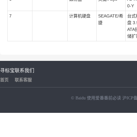
0-Y
7
计算机硬盘
SEAGATE/希
台式
捷
盘 3
ATA
储扩容
寻标宝
联系我们
首页
联系客服
© Baidu
使用爱番番前必读
沪ICP备
NEW
HOT