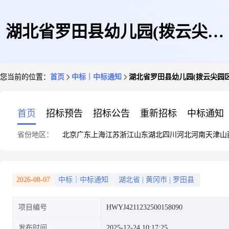
湖北省罗田县幼儿园(拨云尖园
您当前的位置：
首页
中标｜中标通知
湖北省罗田县幼儿园(拨云尖园
区)鼓粉盒等自行采购成交公告
首页
招标预告
招标公告
重新招标
中标通知
省份地区：
北京
广东
上海
江苏
浙江
山东
湖北
四川
河北
河南
天津
山
2026-08-07
中标｜中标通知
湖北省
|
黄冈市
|
罗田县
项目编号
HWYJ4211232500158090
发布时间
2025-12-24 10:17:25