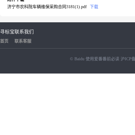
济宁市农科院车辆维保采购合同3181(1).pdf
下载
寻标宝
联系我们
首页
联系客服
© Baidu
使用爱番番前必读
沪ICP备
NEW
HOT