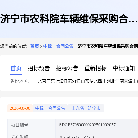
济宁市农科院车辆维保采购合同
您当前的位置：
首页
中标｜合同公告
济宁市农科院车辆维保采购合同
公示
首页
招标预告
招标公告
重新招标
中标通知
省份地区：
北京
广东
上海
江苏
浙江
山东
湖北
四川
河北
河南
天津
山
2026-08-08
中标｜合同公告
山东省
|
济宁市
项目编号
SDGP370800000202501002077
发布时间
2025-07-22 15:37:31