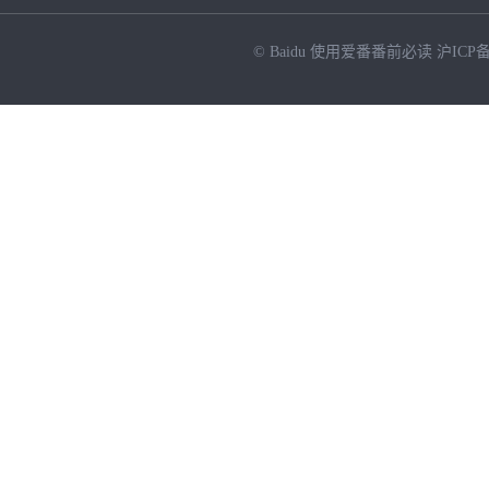
© Baidu
使用爱番番前必读
沪ICP备
NEW
HOT
暂时没有搜索结果…