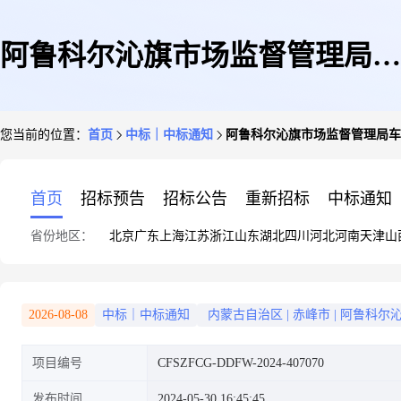
阿鲁科尔沁旗市场监督管理局车
您当前的位置：
首页
中标｜中标通知
阿鲁科尔沁旗市场监督管理局车
辆维修和保养服务定点采购定点
首页
招标预告
招标公告
重新招标
中标通知
省份地区：
北京
广东
上海
江苏
浙江
山东
湖北
四川
河北
河南
天津
山
直购成交公告
2026-08-08
中标｜中标通知
内蒙古自治区
|
赤峰市
|
阿鲁科尔
项目编号
CFSZFCG-DDFW-2024-407070
发布时间
2024-05-30 16:45:45