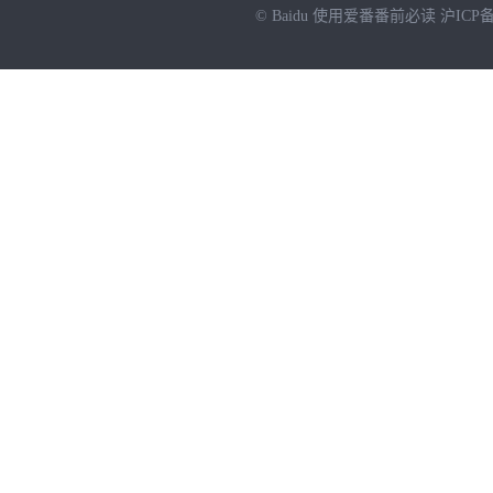
© Baidu
使用爱番番前必读
沪ICP备
NEW
HOT
暂时没有搜索结果…