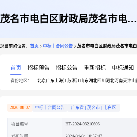
茂名市电白区财政局茂名市电白
您当前的位置：
首页
中标｜合同公告
茂名市电白区财政局茂名市电白
区财政局法律服务定点服务定点
首页
招标预告
招标公告
重新招标
中标通知
省份地区：
北京
广东
上海
江苏
浙江
山东
湖北
四川
河北
河南
天津
山
议价采购合同的合同公告
2026-08-07
中标｜合同公告
广东省
|
茂名市
|
电白区
项目编号
HT-2024-03210606
发布时间
2024-04-04 10:57:47