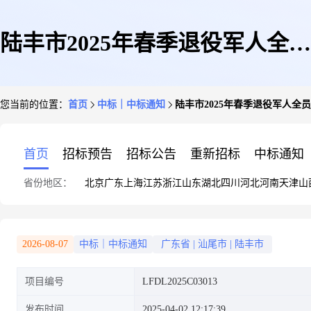
陆丰市2025年春季退役军人全员
您当前的位置：
首页
中标｜中标通知
陆丰市2025年春季退役军人全
适应性培训中标、成交公告
首页
招标预告
招标公告
重新招标
中标通知
省份地区：
北京
广东
上海
江苏
浙江
山东
湖北
四川
河北
河南
天津
山
2026-08-07
中标｜中标通知
广东省
|
汕尾市
|
陆丰市
项目编号
LFDL2025C03013
发布时间
2025-04-02 12:17:39