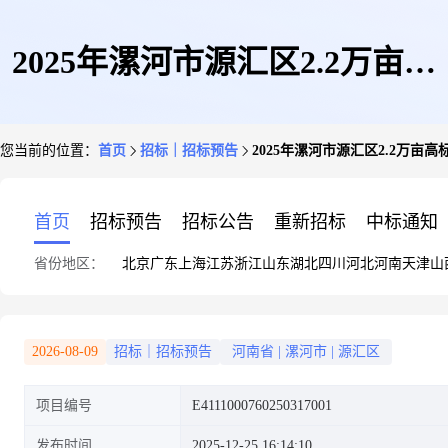
2025年漯河市源汇区2.2万亩高
您当前的位置：
首页
招标｜招标预告
2025年漯河市源汇区2.2万亩
标准农田建设项目
首页
招标预告
招标公告
重新招标
中标通知
省份地区：
北京
广东
上海
江苏
浙江
山东
湖北
四川
河北
河南
天津
山
2026-08-09
招标｜招标预告
河南省
|
漯河市
|
源汇区
项目编号
E4111000760250317001
发布时间
2025-12-25 16:14:10