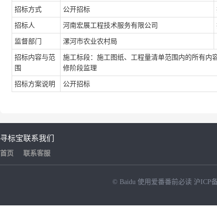
招标方式
公开招标
招标人
河南宏展工程技术服务有限公司
监督部门
漯河市农业农村局
招标内容与范
施工标段：施工图纸、工程量清单范围内的所有内容
围
修阶段监理
招标方案说明
公开招标
寻标宝
联系我们
首页
联系客服
© Baidu
使用爱番番前必读
沪ICP备
NEW
HOT