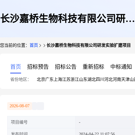
长沙嘉桥生物科技有限公司研发
您当前的位置：
首页
长沙嘉桥生物科技有限公司研发实验扩建项目
实验扩建项目
首页
招标预告
招标公告
重新招标
中标通知
省份地区：
北京
广东
上海
江苏
浙江
山东
湖北
四川
河北
河南
天津
山
2026-08-07
项目编号
发布时间
2024-04-22 11:07:56