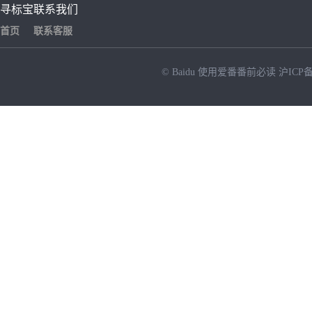
寻标宝
联系我们
首页
联系客服
© Baidu
使用爱番番前必读
沪ICP备
NEW
HOT
暂时没有搜索结果…