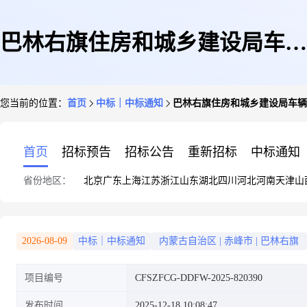
巴林右旗住房和城乡建设局车辆
您当前的位置：
首页
中标｜中标通知
巴林右旗住房和城乡建设局车辆
维修和保养服务定点采购定点直
首页
招标预告
招标公告
重新招标
中标通知
省份地区：
北京
广东
上海
江苏
浙江
山东
湖北
四川
河北
河南
天津
山
购成交公告
2026-08-09
中标｜中标通知
内蒙古自治区
|
赤峰市
|
巴林右旗
项目编号
CFSZFCG-DDFW-2025-820390
发布时间
2025-12-18 10:08:47