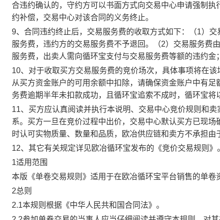
合违约确认的，守约方可以书面方式向交易中心申请强制执
约补偿，交易中心对该合同的义务终止。
9、合同违约终止后，交易服务费的收取方式如下：（1）
服务费，违约方的交易服务费不予退回。（2）交易服务费
服务费，出卖人需向循环宝支付与交易服务费等额的违约金
10、对于收取买方交易服务费的竞价场次，具体事项将在
从买方资金账户的可用余额中扣除，请确保资金账户中有足
务费逾期半年未扣款成功，且循环宝追索不成时，循环宝将
11、买方应认真阅读并执行本说明、交易中心竞价规则和
系。买方一旦在竞价过程中出价，交易中心默认买方已现场
时认可实物质量、数量和品质，欧冶供应链和卖方不承担由
12、其它有关规定详见欧冶循环宝发布的《竞价交易规则》
1适用范围
本版《单卷交易规则》适用于在欧冶循环宝平台销售的单卷
2总则
2.1本规则根据《中华人民共和国合同法》。
2.2参加单卷交易的当事人应当仔细阅读并遵守本规则，对