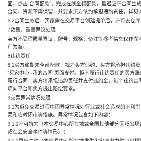
面，点击“合同配款”，完成在线全额配款，最迟应于合同生成当
合同、资源不再保留，并要求买方依约承担违约责任，详见
6.2合同生效后，买家需在交易平台创建提单后，方可去仓
7数量、重量异议处理
卖方不受理质量异议，牌号、规格、备注等参考信息仅作参
厂为准。
8违约责任
8.1买方逾期未全额配款，视为买方违约，买方将承担违约
“买家中心--我的合同”页面支付。拒不履行违约责任的买
履行合同，卖方将承担违约责任并支付违约金，每个违约合同
项向平台和卖方提出赔偿要求。
9交易异常情况处理
9.1为避免交易过程中因异常情况对行业或社会造成的不利
易和临时闭市等措施。异常情况包含如下内容：
9.1.1不可抗力（本交易中心所在地或全国其他部分区域
或社会安全事件等情形）；
9.1.2意外事件（本交易中心所在地发生火灾或电力供应出