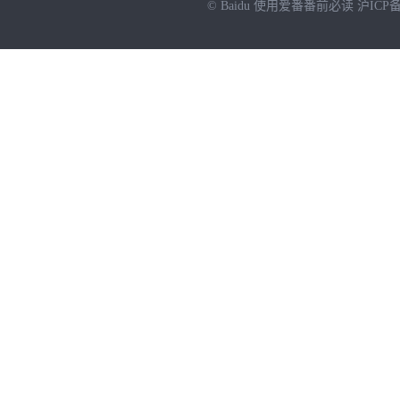
© Baidu
使用爱番番前必读
沪ICP备
NEW
HOT
暂时没有搜索结果…