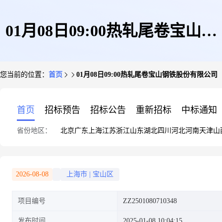
01月08日09:00热轧尾卷宝山钢
您当前的位置：
首页
01月08日09:00热轧尾卷宝山钢铁股份有限公司
铁股份有限公司
首页
招标预告
招标公告
重新招标
中标通知
省份地区：
北京
广东
上海
江苏
浙江
山东
湖北
四川
河北
河南
天津
山
2026-08-08
上海市
|
宝山区
项目编号
ZZ2501080710348
发布时间
2025-01-08 10:04:15