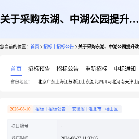
关于采购东湖、中湖公园提升改
您当前的位置：
首页
招标｜招标公告
关于采购东湖、中湖公园提升改
造施工工程-镀锌方管的公告
首页
招标预告
招标公告
重新招标
中标通知
省份地区：
北京
广东
上海
江苏
浙江
山东
湖北
四川
河北
河南
天津
山
2026-08-10
招标｜招标公告
安徽省
|
淮北市
|
相山区
项目编号
发布时间
2024-08-23 11:33:05