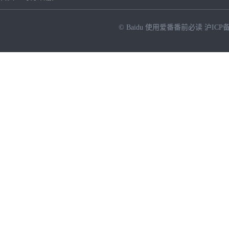
© Baidu
使用爱番番前必读
沪ICP备
NEW
HOT
暂时没有搜索结果…