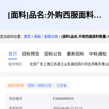
[面料]品名:外购西服面料数
您当前的位置：
首页
招标｜招标公告
[面料]品名:外购西服面料数量:3.2米
量:3.2米品号:CBNC402161-
首页
招标预告
招标公告
重新招标
中标通知
省份地区：
北京
广东
上海
江苏
浙江
山东
湖北
四川
河北
河南
天津
山
DH10040色号:/
2026-08-08
招标｜招标公告
江苏省
项目编号
F26040900016
发布时间
2026-04-09 12:52:23