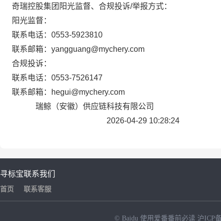
奇瑞控股集团阳光监督、合规投诉/举报方式：
阳光
监督：
联系
电话：
0553-5923810
联系
邮箱
：
yangguang@mychery.com
合规投诉：
联系
电话
：0553-7526147
联系邮箱：hegui@mychery.com
瑞鲸（安徽）供应链科技有限公司
2026-04-29 10:28:24
寻标宝
联系我们
首页
联系客服
© Baidu
使用爱番番前必读
沪ICP备