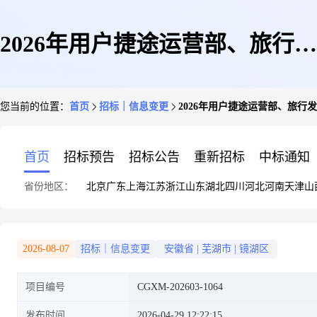
2026年用户捷途运营部、旅行发
您当前的位置：
首页
招标｜信息变更
2026年用户捷途运营部、旅
展部、用户价值推进部设计外包
首页
招标预告
招标公告
重新招标
中标通知
省份地区：
北京
广东
上海
江苏
浙江
山东
湖北
四川
河北
河南
天津
山
招标项目变更公告
2026-08-07
招标｜信息变更
安徽省
|
芜湖市
|
镜湖区
项目编号
CGXM-202603-1064
发布时间
2026-04-29 12:22:15