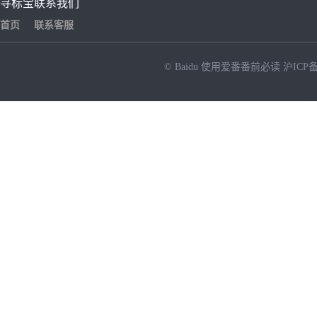
寻标宝
联系我们
首页
联系客服
© Baidu
使用爱番番前必读
沪ICP备
NEW
HOT
暂时没有搜索结果…