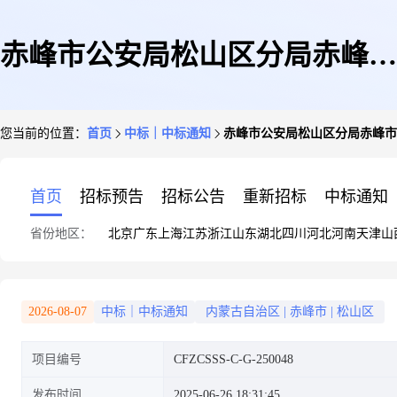
赤峰市公安局松山区分局赤峰市
您当前的位置：
首页
中标｜中标通知
赤峰市公安局松山区分局赤峰市
松山区看守所、拘留所、武警营
首页
招标预告
招标公告
重新招标
中标通知
省份地区：
北京
广东
上海
江苏
浙江
山东
湖北
四川
河北
河南
天津
山
房迁建项目北围墙支护工程中标
2026-08-07
中标｜中标通知
内蒙古自治区
|
赤峰市
|
松山区
项目编号
CFZCSSS-C-G-250048
(成交)结果公告
发布时间
2025-06-26 18:31:45