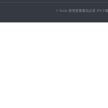
© Baidu
使用爱番番前必读
沪ICP备
NEW
HOT
暂时没有搜索结果…