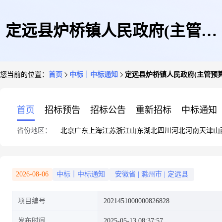
定远县炉桥镇人民政府(主管预
您当前的位置：
首页
中标｜中标通知
定远县炉桥镇人民政府(主管预
算单位)关于中性笔的网上超市
首页
招标预告
招标公告
重新招标
中标通知
省份地区：
北京
广东
上海
江苏
浙江
山东
湖北
四川
河北
河南
天津
山
采购项目成交公告
2026-08-06
中标｜中标通知
安徽省
|
滁州市
|
定远县
项目编号
2021451000000826828
发布时间
2025-05-13 08:37:57