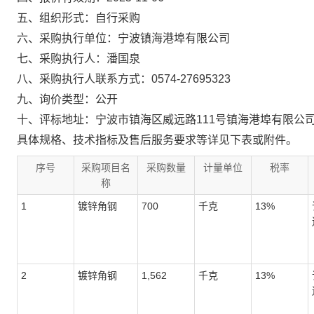
五、组织形式：
自行采购
六、采购执行单位：
宁波镇海港埠有限公司
七、采购执行人：
潘国泉
八、采购执行人联系方式：
0574-27695323
九、询价类型：
公开
十、评标地址：
宁波市镇海区威远路111号镇海港埠有限公
具体规格、技术指标及售后服务要求等详见下表或附件。
序号
采购项目名
采购数量
计量单位
税率
称
1
镀锌角钢
700
千克
13%
2
镀锌角钢
1,562
千克
13%