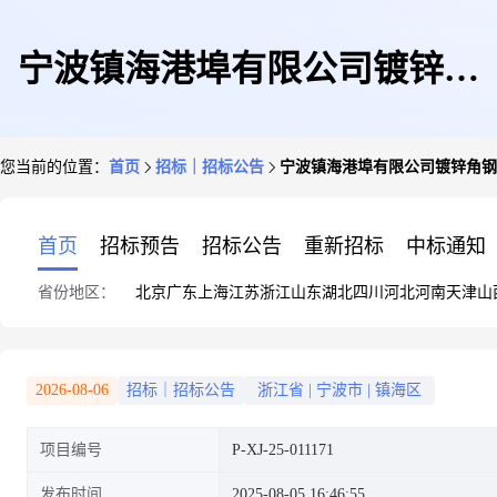
宁波镇海港埠有限公司镀锌角
您当前的位置：
首页
招标｜招标公告
宁波镇海港埠有限公司镀锌角钢
钢、无缝管采购采购公告
首页
招标预告
招标公告
重新招标
中标通知
省份地区：
北京
广东
上海
江苏
浙江
山东
湖北
四川
河北
河南
天津
山
2026-08-06
招标｜招标公告
浙江省
|
宁波市
|
镇海区
项目编号
P-XJ-25-011171
发布时间
2025-08-05 16:46:55