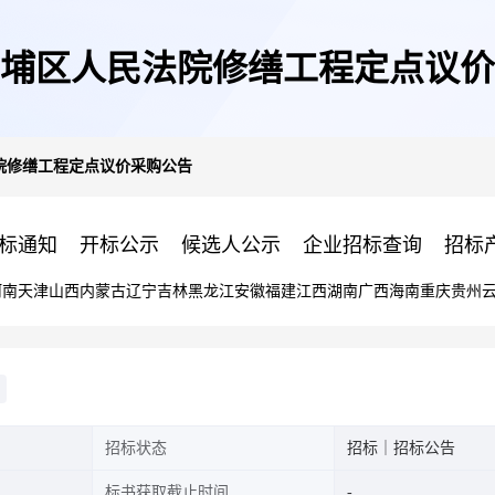
埔区人民法院修缮工程定点议价
院修缮工程定点议价采购公告
标通知
开标公示
候选人公示
企业招标查询
招标
河南
天津
山西
内蒙古
辽宁
吉林
黑龙江
安徽
福建
江西
湖南
广西
海南
重庆
贵州
招标状态
招标｜招标公告
标书获取截止时间