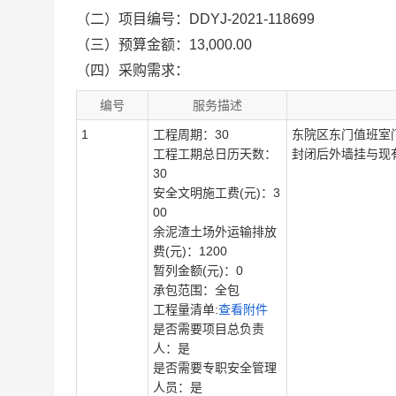
（二）项目编号：DDYJ-2021-118699
（三）预算金额：13,000.00
（四）采购需求：
编号
服务描述
1
工程周期：30
东院区东门值班室
工程工期总日历天数：
封闭后外墙挂与现
30
安全文明施工费(元)：3
00
余泥渣土场外运输排放
费(元)：1200
暂列金额(元)：0
承包范围：全包
工程量清单:
查看附件
是否需要项目总负责
人：是
是否需要专职安全管理
人员：是