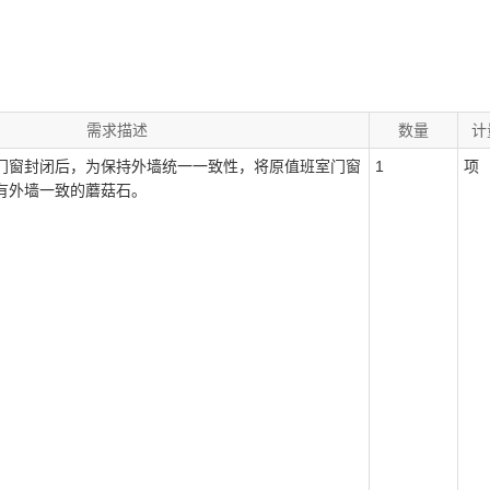
需求描述
数量
计
门窗封闭后，为保持外墙统一一致性，将原值班室门窗
1
项
有外墙一致的蘑菇石。