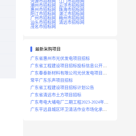
河源市招标网
江门市招标网
潮州市招标网
云浮市招标网
惠州市招标网
珠海市招标网
阳江市招标网
湛江市招标网
广州市招标网
梅州市招标网
汕头市招标网
清远市招标网
茂名市招标网
最新采购项目
广东省惠州市光伏发电项目招标
广东省工程建设项目招标投标信息公开目
录
广东春泰新材料有限公司光伏发电项目招
标
常平广东乐声项目招标
广东省工程建设项目招标计划公告
广东省清远市土方项目招标
广东粤电大埔电厂二期工程2023-2024年度
安保服务项目招标公告
广东平远县城区环卫清洁作业市场化承包
项目招标中标候选人公示