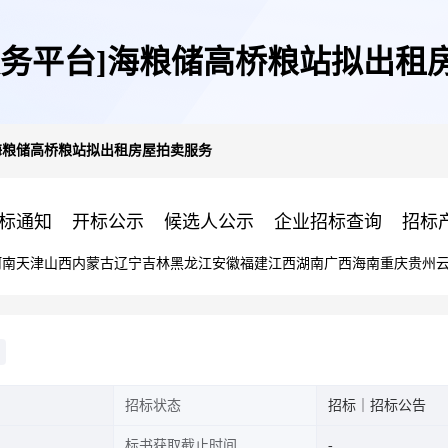
服务平台]海粮储高桥粮站拟出租
海粮储高桥粮站拟出租房屋拍卖服务
标通知
开标公示
候选人公示
企业招标查询
招标
河南
天津
山西
内蒙古
辽宁
吉林
黑龙江
安徽
福建
江西
湖南
广西
海南
重庆
贵州
招标状态
招标｜招标公告
标书获取截止时间