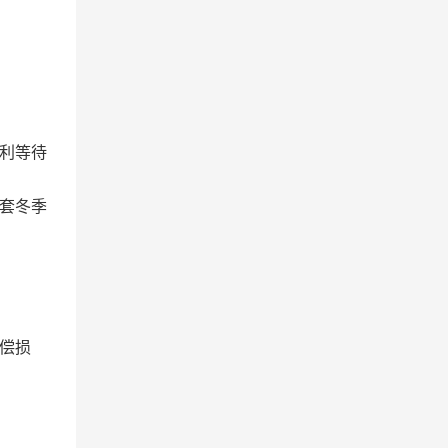
利等待
套冬季
偿损