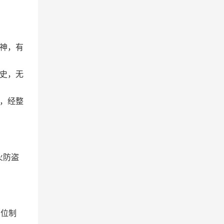
神，有
史，无
，经整
火防盗
岗位制