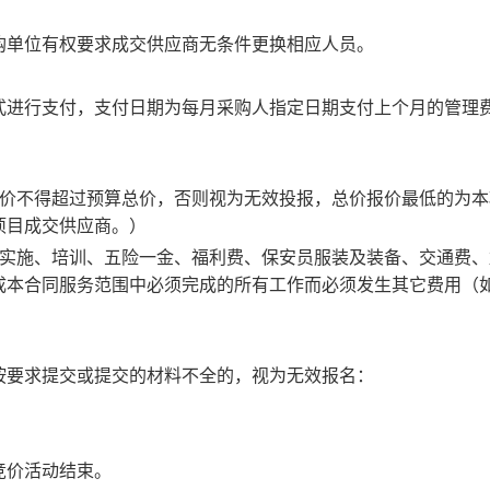
购单位有权要求
成交供应商
无条件更换相应人员。
式进行支付，支付日期为每月
采购人
指定日期支付上
个
月
的
管理
价不得超过预算
总
价，否则视为无效投
报，总价报价
最低的为本
项目成交供应商。）
实施、培训、五险一金、福利费、
保安员服装及装备、
交通费、
成本合同服务范围中必须完成的所有工作而必须发生其它费用（
按要求提交或提交的材料不全的，视为无效报名：
竞价活动结束。