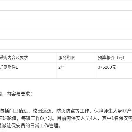
采购
内容及要求
服务期限
预算总价（元）
详见附件
1
2
年
375200
元
围、内容与要求：
包括门卫值班、校园巡逻、防火防盗等工作，保障师生人身财产
三班轮值，每班工作
8
小时。目前需保安人员
4
人，其中
1
名保安
责派驻保安员的日常工作管理。