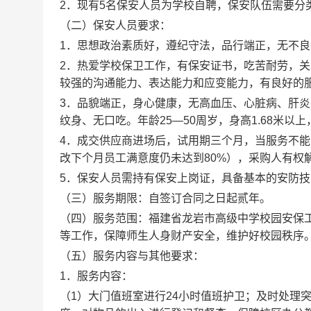
2
．现有
5
名保安人员为学校自聘，保安队伍需要分
（二）保安人员要求：
1
．思想政治素质好，遵纪守法，品行端正，无不良
2
．热爱学校保卫工作，有保安证书，吃苦耐劳，关
较强的沟通能力、表达能力和应变能力，有良好的
3
．品貌端正，身心健康，无高血压、心脏病、肝炎
纹身、无口吃。年龄
25
—
50
周岁，身高
1.68
米以上
4
．
成交供应商
进场后，试用期三个月，当服务不能
改下个月员工满意度仍未达到
80%
），采购人有权
5
．保安人员需持有保安上岗证
，具备基本的安防技
（三）服务期限
：
自签订合同之日起贰年
。
（四）服务范围
：
福建省龙岩市高级中学校园安保
等工作，保障师生人身财产安全，维护好校园秩序
（五）服务内容与其他要求：
1
．服务内容：
（
1
）大门值班室进行
24
小时值班护卫；及时处理