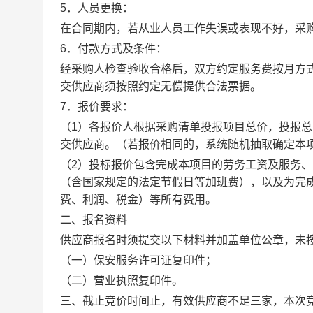
5
．人员更换：
在合同期内，若从业人员工作失误或表现不好，采
6
．付款方式及条件：
经采购人检查验收合格后，双方约定服务费按月方
交供应商
须按照约定无偿提供合法票据。
7
．
报价要求：
（
1）
各
报价人
根据采购清单投报项目
总
价，投报
总
交供应商。
（
若报价相同的，系统随机抽取确定本
（
2
）
投标报价包含完成本项目的劳务工资及服务、
（含国家规定的法定节假日等加班费），以及为完
费、利润、税金）等所有费用。
二、
报名资料
供应商报名时须提交以下材料并加盖单位公章，未
（一）保安服务许可证复印件；
（二）营业执照复印件。
三、
截止竞价时间止，有效供应商不足三家，本次