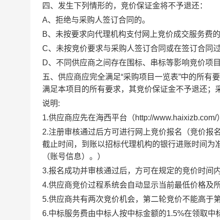
四、
发生下列情形的，竞价保证金将不予退还：
A、拒绝与采购人签订合同的。
B、未按要求向代理机构支付网上竞价成交服务费
C、未按竞价要求与采购人签订合同或在签订合同
D、不同供应商之间存在围标、串标等影响竞价项
五、
供应商应完全满足
“采购项目一览表”中的所有
满足本项目的所有要求，其竞价保证金不予退还；
说明
:
1.供应商应先在海西平台（http://www.haixiz
2.注册审核通过后方可
进行网上竞价报名（竞价报
截止时间，到账以招标代理机构的银行进账时间为
（账号信息）。
）
3.报名成功并审核通过后，方可在规定的竞价时间
4.供应商竞价过程系统会自动显示当前最低价格及
5.供应商共有两次竞价机会，第二轮竞价不能高于
6.中标服务费由中标人按中标金额的1.5%在领取