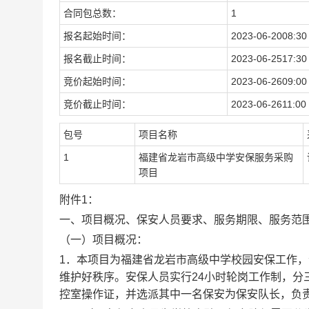
合同包总数：
1
报名起始时间：
202
3
-
06
-
20
08:30
报名截止时间：
202
3
-
06
-
25
17:30
竞价起始时间：
202
3
-
06
-
26
09:00
竞价截止时间：
202
3
-
06
-
26
11:00
包号
项目名称
1
福建省龙岩市高级中学安保服务采购
项目
附件1：
一、项目概况、保安人员要求、
服务
期限
、
服务范
（一）项目概况：
1
．
本项目为福建省龙岩市高级中学校园安保工作，
维护好秩序。安保人员实行
24
小时轮岗工作制，分
控室操作证，并选派其中一名保安为保安队长，负