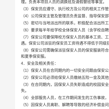
理。负责本项目人员的调换班及请假替班等事宜。
（
3
）保安员应遵守、执行校方及公司的相关工作管
（
4
）公司保安主管及管理员负责监督、指导保安部
（
5
）密切与当地派出所的联系，积极配合派出所工
（
6
）要求每半年给学校全体保安人员（含学校自聘
（
7
）保安公司要保障校方保安人员的基本工资、工
遇。
保安公司派驻
的保安员工资待遇不得低于同级
（
8
）
保安公司
需确保派驻保安人员的保安服装符合
和夏季保安服。
4
．安全
及相关
责任：
（
1
）
保安
人员在合同期内的一切安全问题由
保安公
（
2
）
保安公司
必须给
保安
人员缴纳五险一金及其他
（
3
）在合同期内，因
保安
人员失职造成的校园安全
失。
（
4
）全部服务人员，在工作期间发生的工伤事故，
（
5
）因保安人员离职、解聘等导致的经济补偿金问