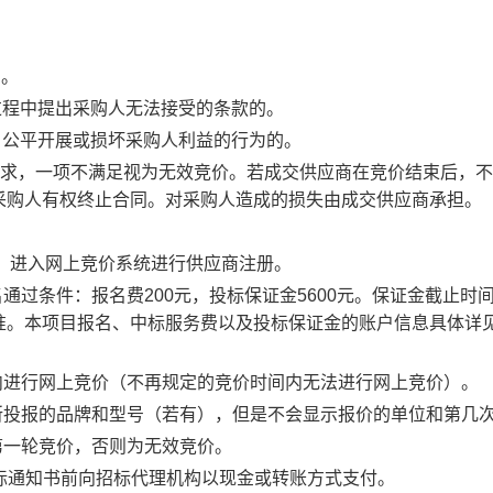
的。
过程中提出采购人无法接受的条款的。
目公平开展或损坏采购人利益的行为的。
要求，一项不满足视为无效竞价。若成交供应商在竞价结束后，
采购人有权终止合同。对采购人造成的损失由成交供应商承担。
b.com/）进入网上竞价系统进行供应商注册。
名通过条件：报名费
2
00元，投标保证金
5600
元。保证金截止时
准
。
本项目报名、中标服务费以及投标保证金的账户信息具体详
内进行网上竞价（不再规定的竞价时间内无法进行网上竞价）。
所投报的品牌和型号（若有），但是不会显示报价的单位和第几
第一轮竞价，否则为无效竞价。
中标通知书前向招标代理机构以现金或转账方式支付。