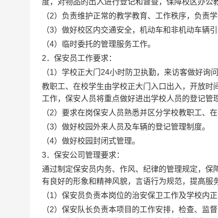
度，对物品的出入进行登记和督查，保障校区办公
（
2
）负责维护正常的教学教育、工作秩序，负责学
（
3
）做好校区内交通安全，机动车和非机动车辆引
（
4
）
临时委托的管理服务工作。
2
．保安员工作要求：
（
1
）学校正大门
24
小时防卫执勤，来访客做好询
教职工、在校学生由学校正大门入口出入，开放时
工作，保安人员将重点做好进出学校人员的登记管
（
2
）要求在岗保安人员熟悉并区分学校教职工、在
（
3
）做好校园外来人员及车辆的登记管理制度。
（
4
）做好校园封闭式管理。
3
．保安公司管理要求：
通过制定保安员内务、作风、纪律的管理规定，保
有良好的形象和精神风貌，言语行为规范，提高服
（
1
）保安员负责本岗位的治安保卫工作及学校内正
（
2
）保安队长负责本项目的工作安排，检查、监督