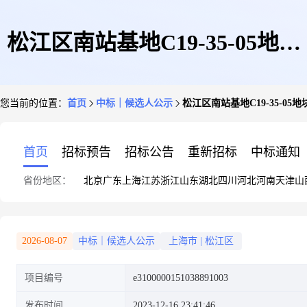
松江区南站基地C19-35-05地块
您当前的位置：
首页
中标｜候选人公示
松江区南站基地C19-35-0
征收安置住房项目(桩基工程)
首页
招标预告
招标公告
重新招标
中标通知
省份地区：
北京
广东
上海
江苏
浙江
山东
湖北
四川
河北
河南
天津
山
2026-08-07
中标｜候选人公示
上海市
|
松江区
项目编号
e3100000151038891003
发布时间
2023-12-16 23:41:46