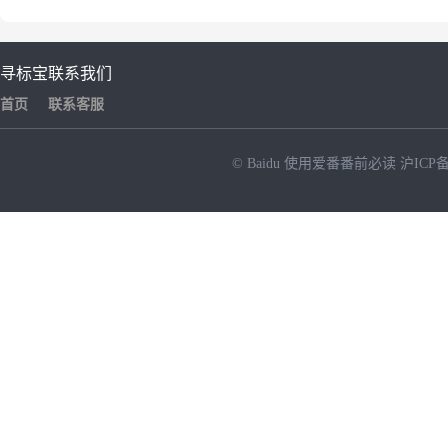
寻标宝
联系我们
首页
联系客服
© Baidu
使用爱番番前必读
沪ICP备
NEW
HOT
暂时没有搜索结果…