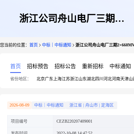
浙江公司舟山电厂三期
您当前的位置：
首页
中标｜中标通知
浙江公司舟山电厂三期2×66
2×660MW扩建工程煤场堆取料
首页
招标预告
招标公告
重新招标
中标通知
省份地区：
北京
广东
上海
江苏
浙江
山东
湖北
四川
河北
河南
天津
山
机设备采购公开招标中标结果公
2026-08-09
中标｜中标通知
浙江省
|
舟山市
|
定海区
项目编号
CEZB220207409001
告
发布时间
2022-10-08 14:47:52