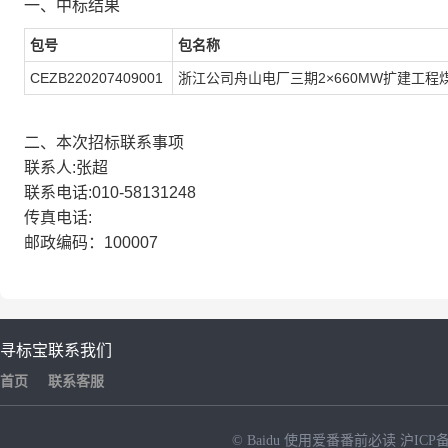
一、中标结果
包号
包名称
CEZB220207409001
浙江公司舟山电厂三期2×660MW扩建工
二、本次招标联系事项
联系人:张超
联系电话:010-58131248
传真电话:
邮政编码：100007
寻标宝
联系我们
首页
联系客服
© Baidu
使用爱番番前必读
沪ICP备