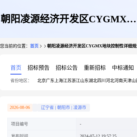
朝阳凌源经济开发区CYGMX地
您当前的位置：
首页
朝阳凌源经济开发区CYGMX地块控制性详细
块控制性详细规划批前公示
首页
招标预告
招标公告
重新招标
中标通知
省份地区：
北京
广东
上海
江苏
浙江
山东
湖北
四川
河北
河南
天津
山
2026-08-06
辽宁省
|
朝阳市
|
凌源市
项目编号
发布时间
2024-07-12 19:57:25