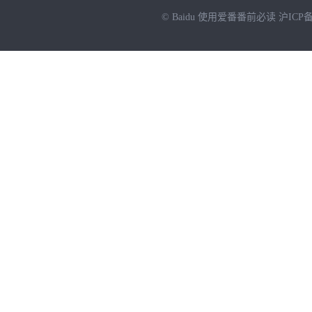
© Baidu
使用爱番番前必读
沪ICP备
NEW
HOT
暂时没有搜索结果…