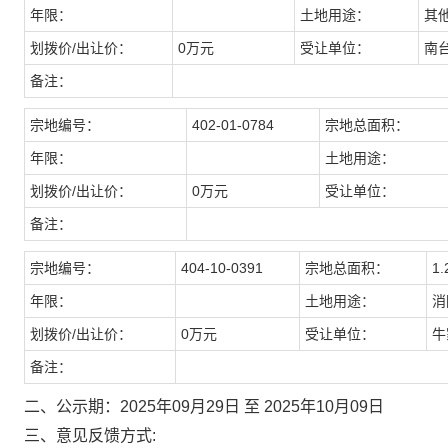
年限：
土地用途：
其
划拨价/出让价：
0万元
受让单位：
南
备注：
宗地编号：
402-01-0784
宗地总面积：
年限：
土地用途：
划拨价/出让价：
0万元
受让单位：
备注：
宗地编号：
404-10-0391
宗地总面积：
1
年限：
土地用途：
消
划拨价/出让价：
0万元
受让单位：
牛
备注：
二、公示期：2025年09月29日 至 2025年10月09日
三、意见反馈方式: