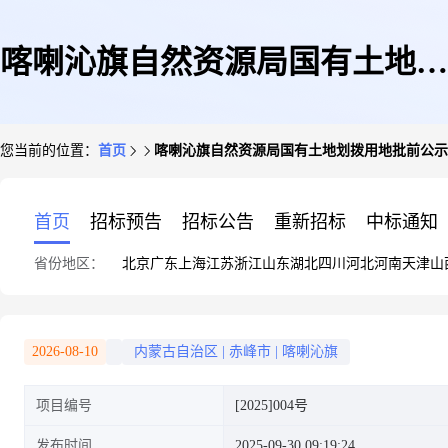
喀喇沁旗自然资源局国有土地划
您当前的位置：
首页
喀喇沁旗自然资源局国有土地划拨用地批前公示
拨用地批前公示
首页
招标预告
招标公告
重新招标
中标通知
省份地区：
北京
广东
上海
江苏
浙江
山东
湖北
四川
河北
河南
天津
山
2026-08-10
内蒙古自治区
|
赤峰市
|
喀喇沁旗
项目编号
[2025]004号
发布时间
2025-09-30 09:19:24