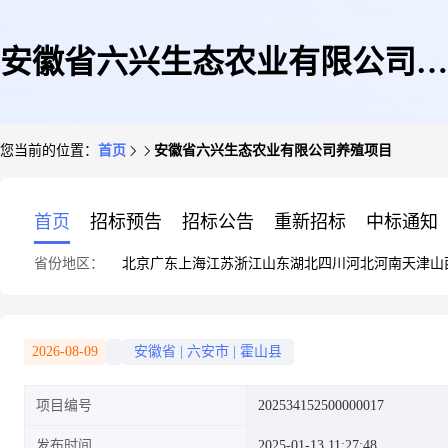
安徽省六兴生态农业有限公司养
您当前的位置：
首页
安徽省六兴生态农业有限公司养殖项目
殖项目
首页
招标预告
招标公告
重新招标
中标通知
省份地区：
北京
广东
上海
江苏
浙江
山东
湖北
四川
河北
河南
天津
山
2026-08-09
安徽省
|
六安市
|
霍山县
项目编号
202534152500000017
发布时间
2025-01-13 11:27:48