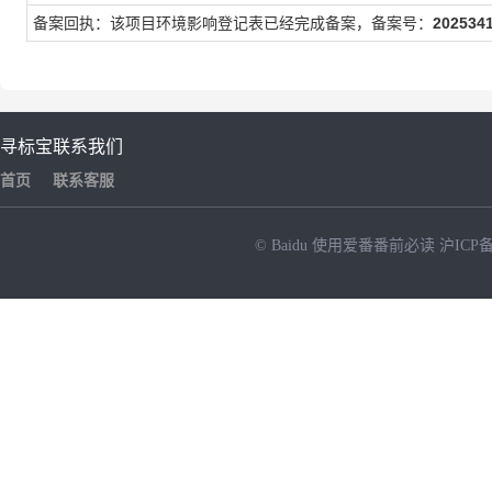
备案回执：该项目环境影响登记表已经完成备案，备案号：
202534
寻标宝
联系我们
首页
联系客服
© Baidu
使用爱番番前必读
沪ICP备
NEW
HOT