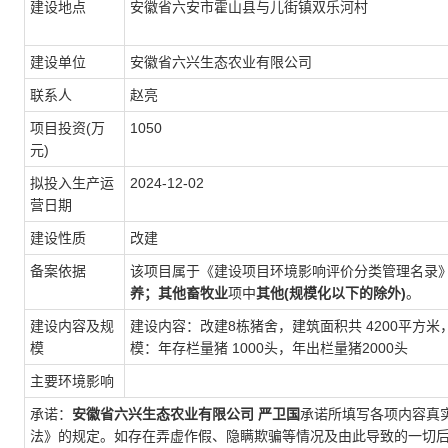
建设地点
安徽省六安市霍山县与儿街镇双乐河村
建设单位
安徽省六兴生态农业有限公司
联系人
赵亮
项目投资(万
1050
元)
拟投入生产运
2024-12-02
营日期
建设性质
改建
备案依据
该项目属于《建设项目环境影响评价分类管理名录
养；其他畜牧业
项中
其他(规模化以下的除外)
。
建设内容及规
建设内容：改建8栋猪舍，建筑面积共 4200平方
模
模：年存栏量猪 1000头，年出栏量猪2000头
主要环境影响
承诺：
安徽省六兴生态农业有限公司
严卫国
承诺所填写各项内容真
法》的规定。如存在弄虚作假、隐瞒欺骗等情况及由此导致的一切