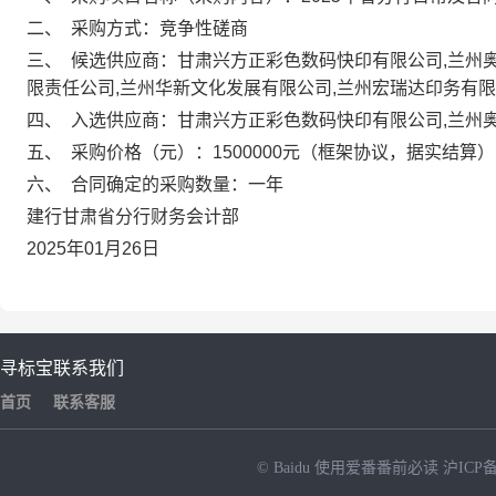
二、
采购方式：竞争性磋商
三、
候选供应商：甘肃兴方正彩色数码快印有限公司,兰州奥
限责任公司,兰州华新文化发展有限公司,兰州宏瑞达印务有
四、
入选供应商：甘肃兴方正彩色数码快印有限公司,兰州
五、
采购价格（元）：1500000元（框架协议，据实结算）
六、
合同确定的采购数量：一年
建行甘肃省分行财务会计部
2025年01月26日
寻标宝
联系我们
首页
联系客服
© Baidu
使用爱番番前必读
沪ICP备