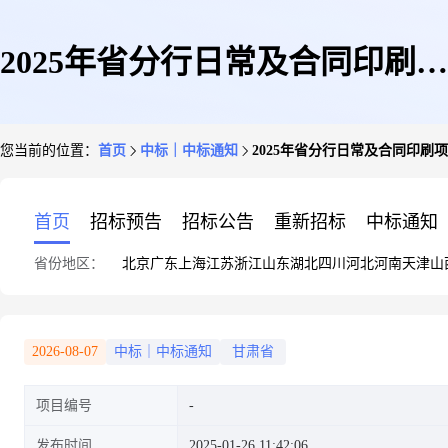
2025年省分行日常及合同印刷项
您当前的位置：
首页
中标｜中标通知
2025年省分行日常及合同印刷
目采购结果信息公开
首页
招标预告
招标公告
重新招标
中标通知
省份地区：
北京
广东
上海
江苏
浙江
山东
湖北
四川
河北
河南
天津
山
2026-08-07
中标｜中标通知
甘肃省
项目编号
发布时间
2025-01-26 11:42:06