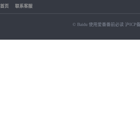
首页
联系客服
© Baidu
使用爱番番前必读
沪ICP备
NEW
HOT
暂时没有搜索结果…