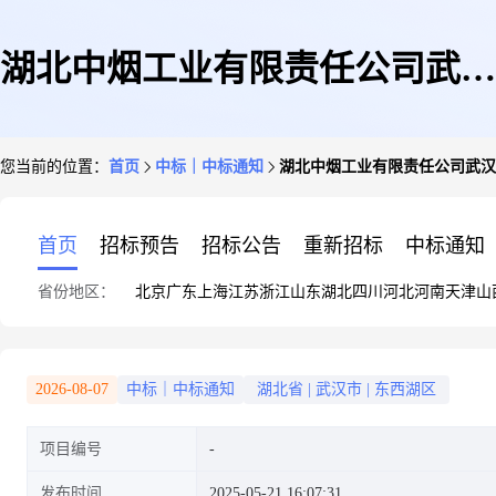
湖北中烟工业有限责任公司武汉
您当前的位置：
首页
中标｜中标通知
湖北中烟工业有限责任公司武汉
卷烟厂行业内企业仓储服务直接
首页
招标预告
招标公告
重新招标
中标通知
省份地区：
北京
广东
上海
江苏
浙江
山东
湖北
四川
河北
河南
天津
山
采购结果公告
2026-08-07
中标｜中标通知
湖北省
|
武汉市
|
东西湖区
项目编号
发布时间
2025-05-21 16:07:31