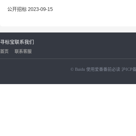
公开招标
2023-09-15
寻标宝
联系我们
首页
联系客服
© Baidu
使用爱番番前必读
沪ICP备
NEW
HOT