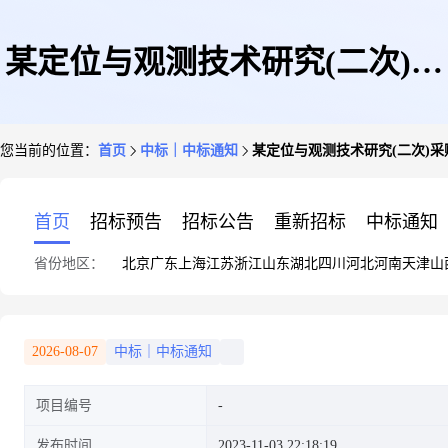
某定位与观测技术研究(二次)采
您当前的位置：
首页
中标｜中标通知
某定位与观测技术研究(二次)
购中标公告
首页
招标预告
招标公告
重新招标
中标通知
省份地区：
北京
广东
上海
江苏
浙江
山东
湖北
四川
河北
河南
天津
山
2026-08-07
中标｜中标通知
项目编号
发布时间
2023-11-03 22:18:19