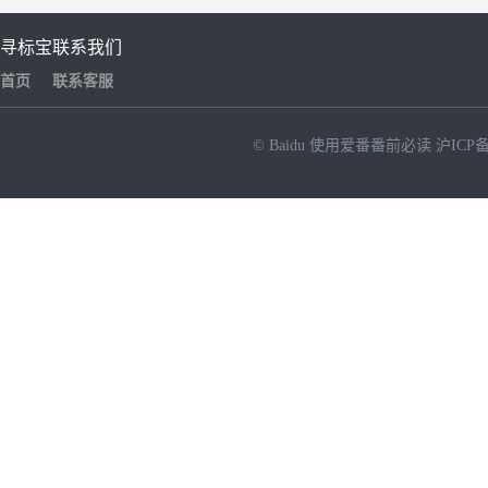
寻标宝
联系我们
首页
联系客服
© Baidu
使用爱番番前必读
沪ICP备
NEW
HOT
暂时没有搜索结果…