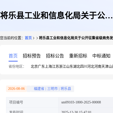
将乐县工业和信息化局关于公开
您当前的位置：
首页
将乐县工业和信息化局关于公开征集省级商务发
征集省级商务发展提质增效试点
首页
招标预告
招标公告
重新招标
中标通知
省份地区：
北京
广东
上海
江苏
浙江
山东
湖北
四川
河北
河南
天津
山
项目的通知
2026-08-06
福建省
|
三明市
|
将乐县
项目编号
sm09103-1800-2025-00008
发布时间
2025-12-30 15:47:01