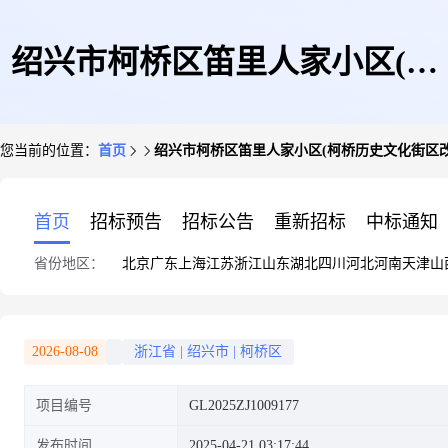
绍兴市柯桥区笛里人家小区(柯
您当前的位置：
首页
绍兴市柯桥区笛里人家小区(柯桥历史文化街区改造(
桥历史文化街区改造(一期)改造
首页
招标预告
招标公告
重新招标
中标通知
省份地区：
北京
广东
上海
江苏
浙江
山东
湖北
四川
河北
河南
天津
山
项目(B-15安置小区部分))098号
2026-08-08
浙江省
|
绍兴市
|
柯桥区
项目编号
GL2025ZJ1009177
车位
发布时间
2025-04-21 03:17:44