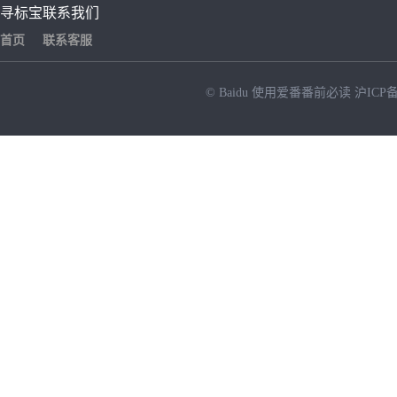
寻标宝
联系我们
首页
联系客服
© Baidu
使用爱番番前必读
沪ICP备
NEW
HOT
暂时没有搜索结果…