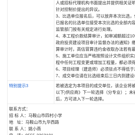
人或招标代理机构书面提出并提供相关证
针对控制价提出的异议。
3、比选单位报名后，可以放弃本次比选
已报名的比选单位接受本次比选的全部内
监管部门按有关规定进行处理。
4、本工程价款结算审计，如审减额超过10
政府投资建设项目审计监督办法的通知》缴
算审计时，高估冒算违约金收取办法若有
5、施工单位应当严格按照设计文件组织
程中任何工程变更或增加工程量，都必须
6、项目经理（建造师）必须驻点不得低于2
7、成交单位请在比选结束后三日内到建
特别提示3
若被选定为本项目的成交单位，该企业将被转
以下)供应商》下一轮选择（分专业）；未
后，方可进入下一轮选择。
联系方式：
招 标 人：马鞍山市四村小学
地 址：马鞍山市九华西路
联 系 人：姚小燕