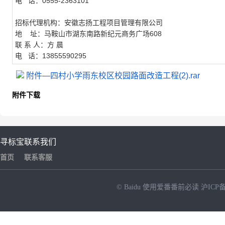
电 话：0555-2363101
招标代理机构：安徽志扬工程项目管理有限公司
地 址：马鞍山市湖东南路新纪元商务广场608
联 系 人：方 晨
电 话：13855590295
附件—四村小学雨东校区校园路面改造工程(2).rar
附件下载
寻标宝
联系我们
首页
联系客服
© Baidu
使用爱番番前必读
沪ICP备
NEW
HOT