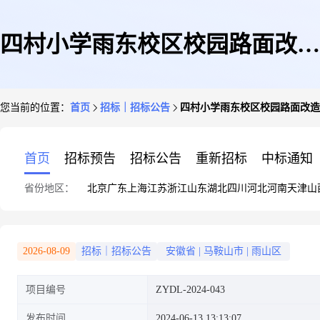
四村小学雨东校区校园路面改造
您当前的位置：
首页
招标｜招标公告
四村小学雨东校区校园路面改造
工程比选公告
首页
招标预告
招标公告
重新招标
中标通知
省份地区：
北京
广东
上海
江苏
浙江
山东
湖北
四川
河北
河南
天津
山
2026-08-09
招标｜招标公告
安徽省
|
马鞍山市
|
雨山区
项目编号
ZYDL-2024-043
发布时间
2024-06-13 13:13:07