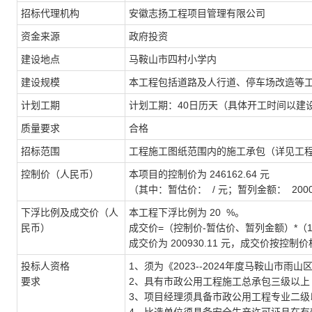
招标代理机构
安徽志扬工程项目管理有限公司
资金来源
政府投资
建设地点
马鞍山市四村小学内
建设规模
本工程包括道路及人行道、停车场改造等
计划工期
计划工期：40日历天（具体开工时间以建
质量要求
合格
招标范围
工程施工图纸范围内的施工承包（详见工
控制价（人民币）
本项目的控制价为 246162.64 元
（其中：暂估价： / 元；暂列金额： 20000
下浮比例及成交价（人
本工程下浮比例为 20 %。
民币）
成交价=（控制价-暂估价、暂列金额）*（1
成交价为 200930.11 元，成交价按
投标人资格
1、须为《2023--2024年度马鞍山
要求
2、具有市政公用工程施工总承包三级以
3、项目经理须具备市政公用工程专业二