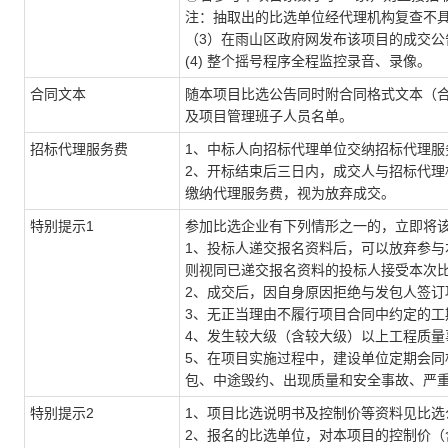
注：抽取出的比选单位经代理机构复查不
（3）在雨山区政府网发布该项目的成交公
(4) 整个摇号程序全程监控录音、录像。
合同文本
随本项目比选公告同时附合同格式文本（
及项目管理班子人员名单。
招标代理服务费
1、中标人向招标代理单位交纳招标代理服
2、开标结束后三日内，成交人与招标代
缴纳代理服务费，视为放弃成交。
特别提示1
参加比选企业有下列情形之一的，立即将
1、投标人递交报名资料后，可以放弃参
则视同已递交报名资料的投标人接受本次
2、成交后，因自身原因拒绝与发包人签订
3、无正当理由不履行项目合同中约定的工
4、发生较大级（含较大级）以上工程质量
5、在项目实施过程中，建设单位定期会
包、中途毁约、出现质量和安全事故、严
特别提示2
1、项目比选说明书及控制价等资料见比选
2、报名的比选单位，对本项目的控制价（