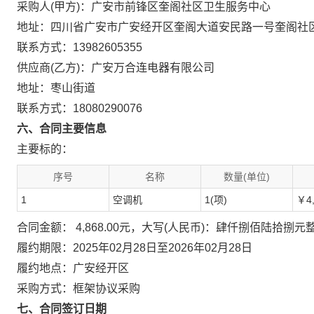
采购人(甲方)：广安市前锋区奎阁社区卫生服务中心
地址：四川省广安市广安经开区奎阁大道安民路一号奎阁社
联系方式：13982605355
供应商(乙方)：广安万合连电器有限公司
地址：枣山街道
联系方式：18080290076
六、合同主要信息
主要标的：
序号
名称
数量(单位)
1
空调机
1(项)
￥4,
合同金额： 4,868.00元，大写(人民币)：肆仟捌佰陆拾捌元
履约期限：2025年02月28日至2026年02月28日
履约地点：广安经开区
采购方式：框架协议采购
七、合同签订日期