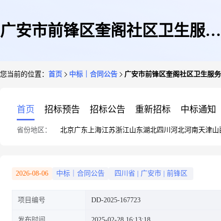
广安市前锋区奎阁社区卫生服务
您当前的位置：
首页
中标｜合同公告
广安市前锋区奎阁社区卫生服务
中心广安市前锋区奎阁社区卫生
首页
招标预告
招标公告
重新招标
中标通知
省份地区：
北京
广东
上海
江苏
浙江
山东
湖北
四川
河北
河南
天津
山
服务中心柜式空调机直接选定采
2026-08-06
中标｜合同公告
四川省
|
广安市
|
前锋区
项目编号
DD-2025-167723
购合同政府采购合同公告
发布时间
2025-02-28 16:13:18