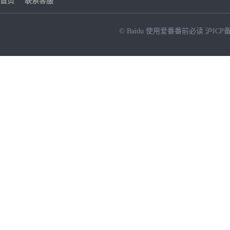
首页
联系客服
© Baidu
使用爱番番前必读
沪ICP备
NEW
HOT
暂时没有搜索结果…