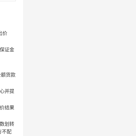
出价
保证金
全额货款
心并提
价结果
数划转
方不配