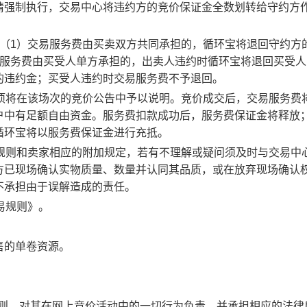
请强制执行，交易中心将违约方的竞价保证金全数划转给守约方
：（1）交易服务费由买卖双方共同承担的，循环宝将退回守约方
易服务费由买受人单方承担的，出卖人违约时循环宝将退回买受人
的违约金；买受人违约时交易服务费不予退回。
事项将在该场次的竞价公告中予以说明。竞价成交后，交易服务费
户中有足额自由资金。服务费扣款成功后，服务费保证金将释放
循环宝将以服务费保证金进行充抵。
规则和卖家相应的附加规定，若有不理解或疑问须及时与交易中
方已现场确认实物质量、数量并认同其品质，或在放弃现场确认
不承担由于误解造成的责任。
易规则》。
售的单卷资源。
规则，对其在网上竞价活动中的一切行为负责，并承担相应的法律