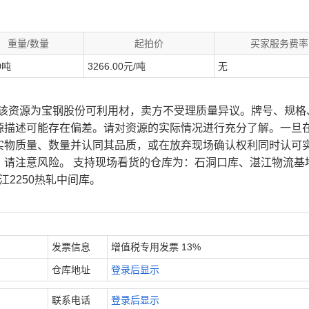
重量/数量
起拍价
买家服务费率
0吨
3266.00元/吨
无
、该资源为宝钢股份可利用材，卖方不受理质量异议。牌号、规格
源描述可能存在偏差。请对资源的实际情况进行充分了解。一旦
实物质量、数量并认同其品质，或在放弃现场确认权利同时认可
，请注意风险。 支持现场看货的仓库为：石洞口库、湛江物流基
江2250热轧中间库。
发票信息
增值税专用发票 13%
仓库地址
登录后显示
联系电话
登录后显示