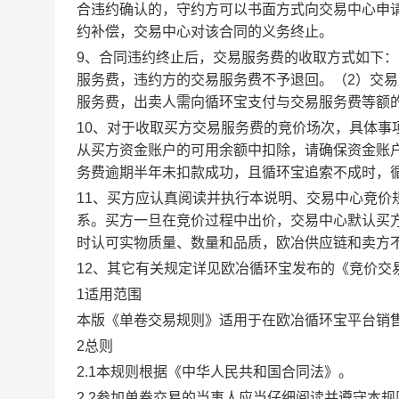
合违约确认的，守约方可以书面方式向交易中心申
约补偿，交易中心对该合同的义务终止。
9、合同违约终止后，交易服务费的收取方式如下
服务费，违约方的交易服务费不予退回。（2）交
服务费，出卖人需向循环宝支付与交易服务费等额
10、对于收取买方交易服务费的竞价场次，具体
从买方资金账户的可用余额中扣除，请确保资金账
务费逾期半年未扣款成功，且循环宝追索不成时，
11、买方应认真阅读并执行本说明、交易中心竞价
系。买方一旦在竞价过程中出价，交易中心默认买
时认可实物质量、数量和品质，欧冶供应链和卖方
12、其它有关规定详见欧冶循环宝发布的《竞价交
1适用范围
本版《单卷交易规则》适用于在欧冶循环宝平台销
2总则
2.1本规则根据《中华人民共和国合同法》。
2.2参加单卷交易的当事人应当仔细阅读并遵守本