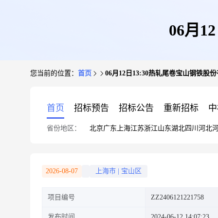
06月
您当前的位置：
首页
06月12日13:30热轧尾卷宝山钢铁股
首页
招标预告
招标公告
重新招标
中
省份地区：
北京
广东
上海
江苏
浙江
山东
湖北
四川
河北
2026-08-07
上海市
|
宝山区
项目编号
ZZ2406121221758
发布时间
2024-06-12 14:07:23