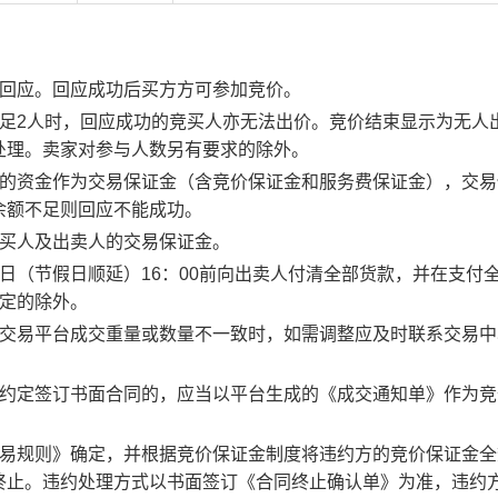
行回应。回应成功后买方方可参加竞价。
足2人时，回应成功的竞买人亦无法出价。竞价结束显示为无人
处理。卖家对参与人数另有要求的除外。
度的资金作为交易保证金（含竞价保证金和服务费保证金），交易
余额不足则回应不能成功。
竞买人及出卖人的交易保证金。
日（节假日顺延）16：00前向出卖人付清全部货款，并在支付
约定的除外。
子交易平台成交重量或数量不一致时，如需调整应及时联系交易中
。约定签订书面合同的，应当以平台生成的《成交通知单》作为竞
交易规则》确定，并根据竞价保证金制度将违约方的竞价保证金全
终止。违约处理方式以书面签订《合同终止确认单》为准，违约