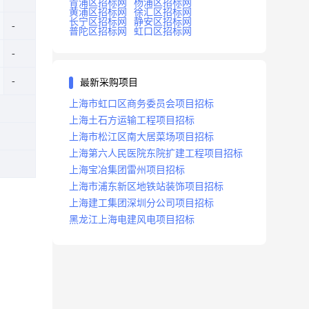
青浦区招标网
杨浦区招标网
黄浦区招标网
徐汇区招标网
长宁区招标网
静安区招标网
普陀区招标网
虹口区招标网
最新采购项目
上海市虹口区商务委员会项目招标
上海土石方运输工程项目招标
上海市松江区南大居菜场项目招标
上海第六人民医院东院扩建工程项目招标
上海宝冶集团雷州项目招标
上海市浦东新区地铁站装饰项目招标
上海建工集团深圳分公司项目招标
黑龙江上海电建风电项目招标