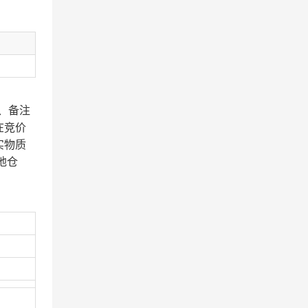
、备注
在竞价
实物质
地仓