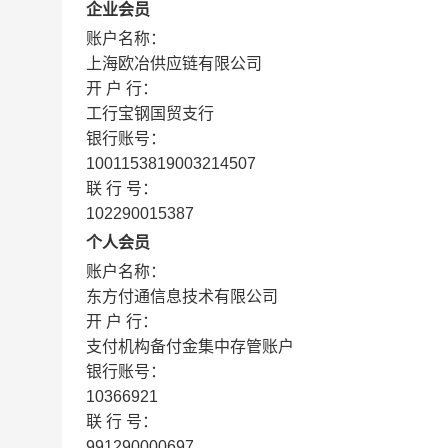
企业会员
账户名称：
上海欧冶供应链有限公司
开 户 行：
工行宝钢国贸支行
银行账号：
1001153819003214507
联 行 号：
102290015387
个人会员
账户名称：
东方付通信息技术有限公司
开 户 行：
支付机构备付金集中存管账户
银行账号：
10366921
联 行 号：
991290000697