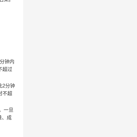
2分钟内
不超过
此2分钟
时不超
。一旦
量、成