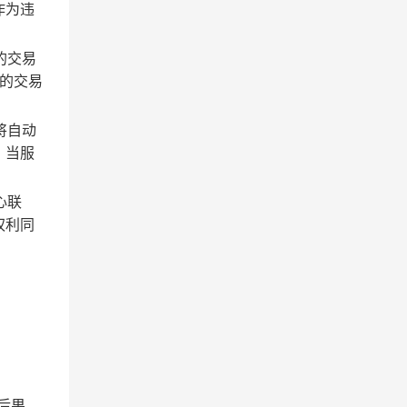
作为违
的交易
的交易
将自动
；当服
心联
权利同
后果。