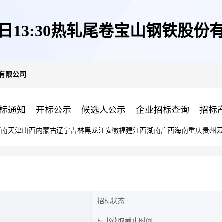
12日13:30热轧尾卷宝山钢铁股份
份有限公司
标通知
开标公示
候选人公示
企业招标查询
招标
河南
天津
山西
内蒙古
辽宁
吉林
黑龙江
安徽
福建
江西
湖南
广西
海南
重庆
贵州
招标状态
标书获取截止时间