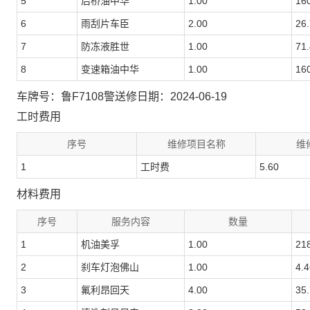
5
后桥油中华
1.00
16
6
雨刮片车臣
2.00
26
7
防冻液胜世
1.00
71
8
变速箱油中华
1.00
16
车牌号：鲁F7108警
送修日期：2024-06-19
工时费用
序号
维修项目名称
维
1
工时费
5.60
材料费用
序号
服务内容
数量
1
机油美孚
1.00
21
2
刹车灯泡佛山
1.00
4.4
3
氟利昂回天
4.00
35