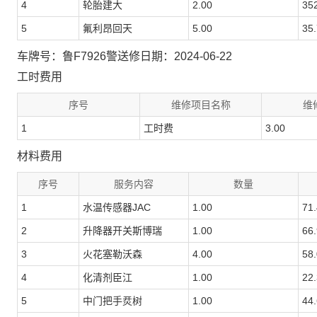
4
轮胎建大
2.00
35
5
氟利昂回天
5.00
35
车牌号：鲁F7926警
送修日期：2024-06-22
工时费用
序号
维修项目名称
维
1
工时费
3.00
材料费用
序号
服务内容
数量
1
水温传感器JAC
1.00
71
2
升降器开关斯博瑞
1.00
66
3
火花塞勒沃森
4.00
58
4
化清剂臣江
1.00
22
5
中门把手烎树
1.00
44