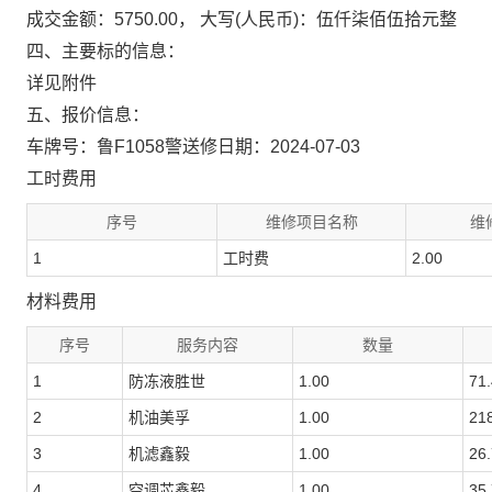
成交金额：5750.00， 大写(人民币)：伍仟柒佰伍拾元整
四、主要标的信息：
详见附件
五、报价信息：
车牌号：鲁F1058警
送修日期：2024-07-03
工时费用
序号
维修项目名称
维
1
工时费
2.00
材料费用
序号
服务内容
数量
1
防冻液胜世
1.00
71
2
机油美孚
1.00
21
3
机滤鑫毅
1.00
26
4
空调芯鑫毅
1.00
35