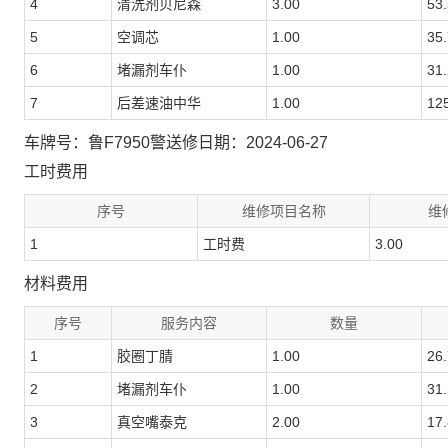
4
清洗剂贝尼森
3.00
53
5
空调芯
1.00
35
6
堵漏剂车仆
1.00
31
7
后差速油中华
1.00
12
车牌号：鲁F7950警
送修日期：2024-06-27
工时费用
序号
维修项目名称
维
1
工时费
3.00
材料费用
序号
服务内容
数量
1
胶圈丁腈
1.00
26
2
堵漏剂车仆
1.00
31
3
真空嘴泰克
2.00
17