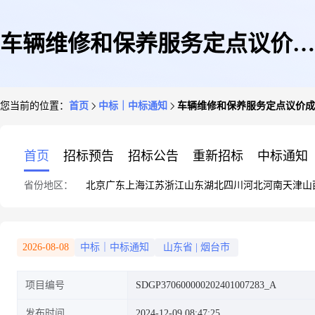
车辆维修和保养服务定点议价成
您当前的位置：
首页
中标｜中标通知
车辆维修和保养服务定点议价成
交公告
首页
招标预告
招标公告
重新招标
中标通知
省份地区：
北京
广东
上海
江苏
浙江
山东
湖北
四川
河北
河南
天津
山
2026-08-08
中标｜中标通知
山东省
|
烟台市
项目编号
SDGP370600000202401007283_A
发布时间
2024-12-09 08:47:25