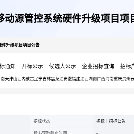
移动源管控系统硬件升级项目项
硬件升级项目项目公告
标通知
开标公示
候选人公示
企业招标查询
招标
河南
天津
山西
内蒙古
辽宁
吉林
黑龙江
安徽
福建
江西
湖南
广西
海南
重庆
贵州
招标状态
招标｜招标公告
标书获取截止时间