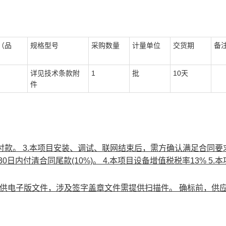
（品
规格型号
采购数量
计量单位
交货期
备
详见技术条款附
1
批
10天
件
预付款。 3.本项目安装、调试、联网结束后，需方确认满足合同要
日内付清合同尾款(10%)。 4.本项目设备增值税税率13% 5.
提供电子版文件，涉及签字盖章文件需提供扫描件。 确标前，供