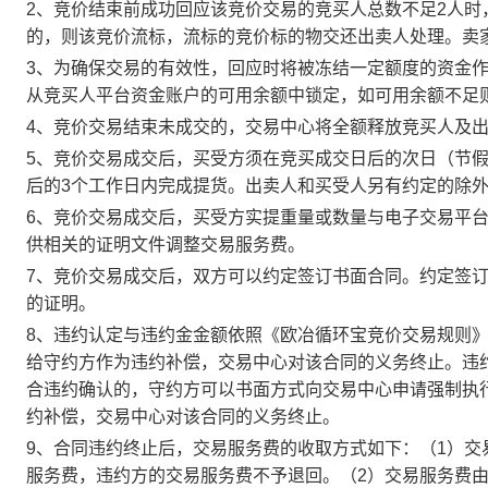
2、竞价结束前成功回应该竞价交易的竞买人总数不足2人
的，则该竞价流标，流标的竞价标的物交还出卖人处理。卖
3、为确保交易的有效性，回应时将被冻结一定额度的资金
从竞买人平台资金账户的可用余额中锁定，如可用余额不足
4、竞价交易结束未成交的，交易中心将全额释放竞买人及
5、竞价交易成交后，买受方须在竞买成交日后的次日（节假
后的3个工作日内完成提货。出卖人和买受人另有约定的除
6、竞价交易成交后，买受方实提重量或数量与电子交易平
供相关的证明文件调整交易服务费。
7、竞价交易成交后，双方可以约定签订书面合同。约定签
的证明。
8、违约认定与违约金金额依照《欧冶循环宝竞价交易规则
给守约方作为违约补偿，交易中心对该合同的义务终止。违
合违约确认的，守约方可以书面方式向交易中心申请强制执
约补偿，交易中心对该合同的义务终止。
9、合同违约终止后，交易服务费的收取方式如下：（1）
服务费，违约方的交易服务费不予退回。（2）交易服务费