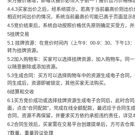
买方报价递增，即每次报价必须大于前一个报价且为价格梯
4.4.3买家出价之后，经系统提示，若高于当前最高价则
相近时间出价的情况，系统当前最高价可能已高于页面显示
4.5竞价结束后，系统自动按照价格优先原则确定买受方，
5挂牌交易
5.1 挂牌资源：在竞价时间内（上午9：00-9：30、下午1
转为挂牌资源。
5.2加入购物车：买家可以选择挂牌资源，加入购物车。同
以随意删除或添加资源。
5.3生成合同：买方可以选择购物车中的资源生成电子合同
同生成后，资源即被锁定，其他买家无法购买。
6结算和交收
6.1买方竞价成功或选择挂牌资源生成电子合同后，此时合同
面，点击“合同配款”，完成在线全额配款，最迟应于合同生成当
合同、资源不再保留，并要求买方依约承担违约责任，详见
6.2合同生效后，买家需在交易平台创建提单后，方可去仓
7数量、重量异议处理