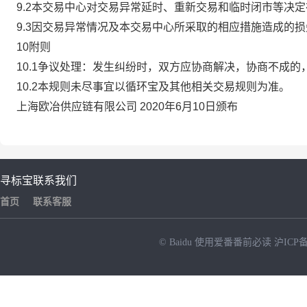
9.2本交易中心对交易异常延时、重新交易和临时闭市等决
9.3因交易异常情况及本交易中心所采取的相应措施造成的
10附则
10.1争议处理：发生纠纷时，双方应协商解决，协商不成
10.2本规则未尽事宜以循环宝及其他相关交易规则为准。
上海欧冶供应链有限公司 2020年6月10日颁布
寻标宝
联系我们
首页
联系客服
© Baidu
使用爱番番前必读
沪ICP备
NEW
HOT