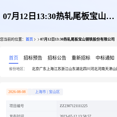
07月12日13:30热轧尾板宝山钢
您当前的位置：
首页
07月12日13:30热轧尾板宝山钢铁股份有限公司
铁股份有限公司
首页
招标预告
招标公告
重新招标
中标通知
省份地区：
北京
广东
上海
江苏
浙江
山东
湖北
四川
河北
河南
天津
山
2026-08-08
上海市
|
宝山区
项目编号
ZZ2307121111225
发布时间
2023-07-12 13:58:57